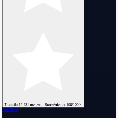
Trustpilot
12,431 reviews · ScamAdviser 100/100
Excellent