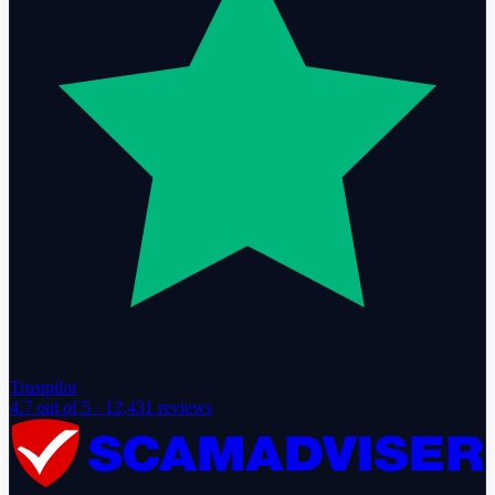
Trustpilot
4.7
out of 5 ·
12,431
reviews