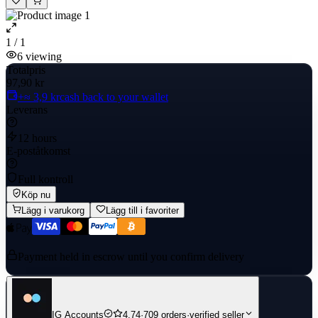
1 / 1
6
viewing
Totalpris
97,90 kr
+≈ 3,9 kr
cash back to your wallet
Leverans
12 hours
E-poståtkomst
Full kontroll
Köp nu
Lägg i varukorg
Lägg till i favoriter
Payment held in escrow until you confirm delivery
IG Accounts
4.74
·
709 orders
·
verified seller