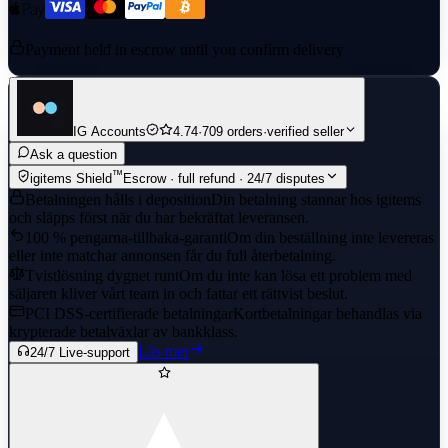
Payment held in escrow until you confirm delivery
IG Accounts
4.74
·
709 orders
·
verified seller
Ask a question
™
igitems Shield
Escrow · full refund · 24/7 disputes
Betalningen hålls i deposition
Din betalning stannar hos igitems
och släpps först när du har bekräftat leveransen.
100 % pengarna-tillbaka-garanti
Om din beställning inte levereras
eller inte matchar annonsen får du full återbetalning.
Tvistlösning dygnet runt
Om du inte kan lösa ett problem med
säljaren kliver vårt team in och fattar ett rättvist beslut.
PCI DSS-certifierade betalningar
Kortbetalningar behandlas via
krypterade betalväxlar av bankklass.
Läs mer
24/7 Live-support