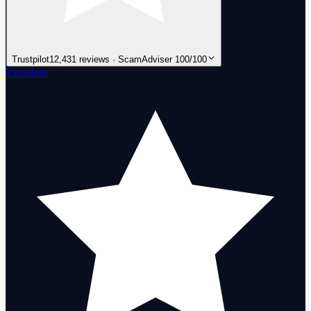
Trustpilot
12,431 reviews · ScamAdviser 100/100
Excellent