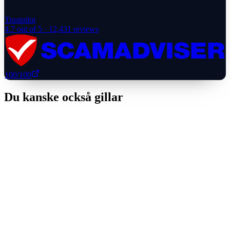
Trustpilot
4.7
out of 5 ·
12,431
reviews
100
/100
Du kanske också gillar