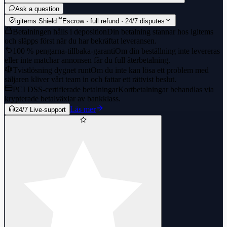
Ask a question
™
igitems Shield
Escrow · full refund · 24/7 disputes
Betalningen hålls i deposition
Din betalning stannar hos igitems
och släpps först när du har bekräftat leveransen.
100 % pengarna-tillbaka-garanti
Om din beställning inte levereras
eller inte matchar annonsen får du full återbetalning.
Tvistlösning dygnet runt
Om du inte kan lösa ett problem med
säljaren kliver vårt team in och fattar ett rättvist beslut.
PCI DSS-certifierade betalningar
Kortbetalningar behandlas via
krypterade betalväxlar av bankklass.
Läs mer
24/7 Live-support