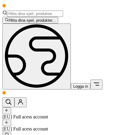
Hitta dina spel, produkter...
Logga in
[EU] Full acess account
[EU] Full acess account