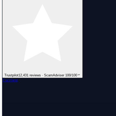
Trustpilot
12,431 reviews · ScamAdviser 100/100
Excellent