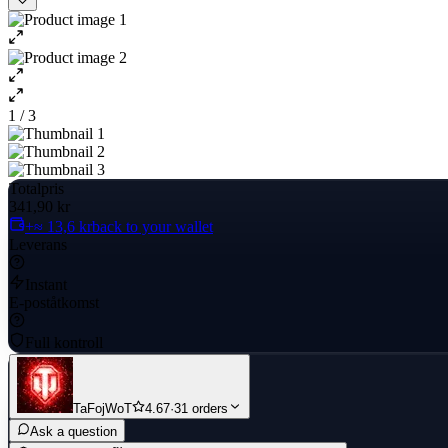
1 / 3
Totalpris
341,90 kr
+≈ 13,6 kr
back to your wallet
Leverans
Instant
E-poståtkomst
Full kontroll
TaFojWoT
4.67
·
31 orders
Ask a question