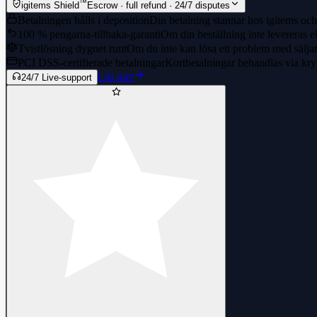
™
igitems Shield
Escrow · full refund · 24/7 disputes
Betalningen hålls i deposition
Din betalning stannar hos igitems och 
100 % pengarna-tillbaka-garanti
Om din beställning inte levereras el
Tvistlösning dygnet runt
Om du inte kan lösa ett problem med säljaren
PCI DSS-certifierade betalningar
Kortbetalningar behandlas via kry
Läs mer
24/7 Live-support