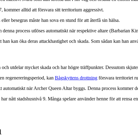
 kommer alltid att försvara sitt territorium aggressivt.
ler besegras måste han sova en stund för att återfå sin hälsa.
 denna process utlöses automatiskt när respektive altare (Barbarian Kin
tt han kan öka deras attackhastighet och skada. Som sådan kan han använ
 och utdelar mycket skada och har högre träffpunkter. Dessutom skjuter 
a en regenereringsperiod, kan
Bågskyttens drottning
försvara territoriet r
iskt automatiskt när Archer Queen Altar byggs. Denna process kommer do
ar nått stadshusnivå 9. Många spelare använder henne för att rensa en d
1