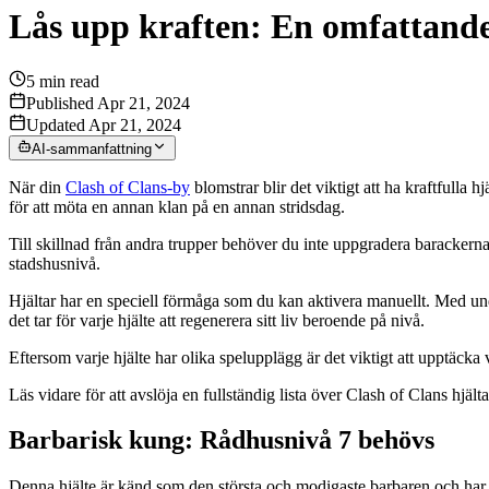
Lås upp kraften: En omfattande l
5
min read
Published Apr 21, 2024
Updated Apr 21, 2024
AI-sammanfattning
När din
Clash of Clans-by
blomstrar blir det viktigt att ha kraftfulla 
för att möta en annan klan på en annan stridsdag.
Till skillnad från andra trupper behöver du inte uppgradera barackerna e
stadshusnivå.
Hjältar har en speciell förmåga som du kan aktivera manuellt. Med un
det tar för varje hjälte att regenerera sitt liv beroende på nivå.
Eftersom varje hjälte har olika spelupplägg är det viktigt att upptäcka
Läs vidare för att avslöja en fullständig lista över Clash of Clans hjält
Barbarisk kung: Rådhusnivå 7 behövs
Denna hjälte är känd som den största och modigaste barbaren och har 