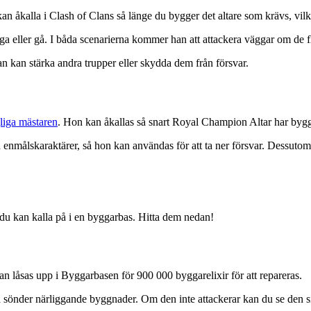
kan åkalla i Clash of Clans så länge du bygger det altare som krävs, vilk
lyga eller gå. I båda scenarierna kommer han att attackera väggar om de
n kan stärka andra trupper eller skydda dem från försvar.
iga mästaren
. Hon kan åkallas så snart Royal Champion Altar har byggt
ålskaraktärer, så hon kan användas för att ta ner försvar. Dessutom 
du kan kalla på i en byggarbas. Hitta dem nedan!
an låsas upp i Byggarbasen för 900 000 byggarelixir för att repareras.
å sönder närliggande byggnader. Om den inte attackerar kan du se den si