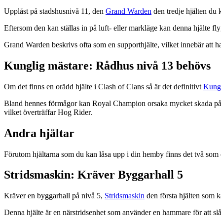
Upplåst på stadshusnivå 11, den
Grand Warden
den tredje hjälten du 
Eftersom den kan ställas in på luft- eller markläge kan denna hjälte f
Grand Warden beskrivs ofta som en supporthjälte, vilket innebär att ha
Kunglig mästare: Rådhus nivå 13 behövs
Om det finns en orädd hjälte i Clash of Clans så är det definitivt
Kungl
Bland hennes förmågor kan Royal Champion orsaka mycket skada på enm
vilket överträffar Hog Rider.
Andra hjältar
Förutom hjältarna som du kan låsa upp i din hemby finns det två som 
Stridsmaskin: Kräver Byggarhall 5
Kräver en byggarhall på nivå 5,
Stridsmaskin
den första hjälten som k
Denna hjälte är en närstridsenhet som använder en hammare för att sl