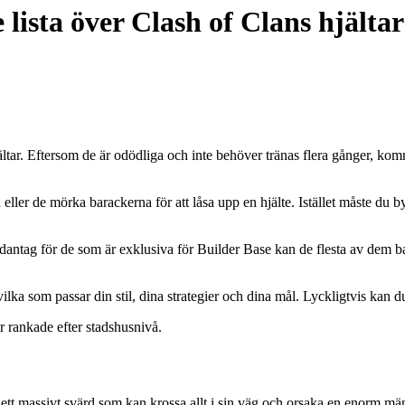
ista över Clash of Clans hjältar
hjältar. Eftersom de är odödliga och inte behöver tränas flera gånger, komm
ller de mörka barackerna för att låsa upp en hjälte. Istället måste du by
dantag för de som är exklusiva för Builder Base kan de flesta av dem b
 vilka som passar din stil, dina strategier och dina mål. Lyckligtvis kan
ar rankade efter stadshusnivå.
ett massivt svärd som kan krossa allt i sin väg och orsaka en enorm mä