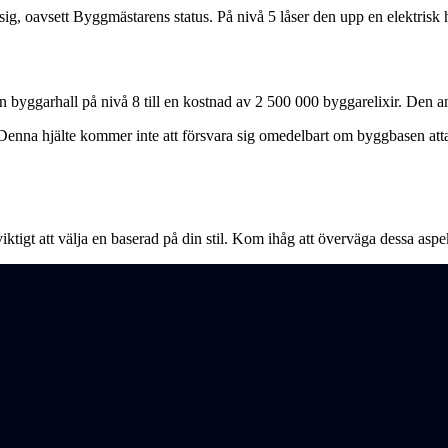
r sig, oavsett Byggmästarens status. På nivå 5 låser den upp en elektrisk
n byggarhall på nivå 8 till en kostnad av 2 500 000 byggarelixir. Den an
e. Denna hjälte kommer inte att försvara sig omedelbart om byggbasen a
är viktigt att välja en baserad på din stil. Kom ihåg att överväga dessa as