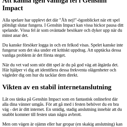
Att känna igen vanliga fel i Genshin
Impact
Alla spelare har upplevt det där "Åh nej!"-ögonblicket när ett spel
plötsligt slutar fungera. I Genshin Impact kan vissa hickor pausa ditt
spelande. Vissa fel är som oväntade besökare och dyker upp när du
minst anar det.
Du kanske försöker logga in och en felkod visas. Spelet kanske inte
fungerar som det ska under ett kritiskt uppdrag. Att upptäcka dessa
vanliga problem är det första steget.
När du vet vad som stör ditt spel är du på god väg att åtgärda det.
Här hjälper vi dig att identifiera dessa frekventa olägenheter och
vägleder dig om hur du tacklar dem direkt.
Vikten av en stabil internetanslutning
Låt oss tänka på Genshin Impact som en fantastisk onlinefest där
alla dina vänner umgås. För att gå med i festen behöver du en bra
väg - det är ditt internet. En smidig, stadig anslutning innebär att du
snabbt kommer till festen utan några avbrott.
Men om vägen är ojämn eller har gropar (en skakig anslutning) kan