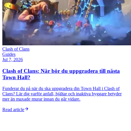
Clash of Clans
Guides
Jul 7, 2026
Clash of Clans: När bör du uppgradera till nästa
Town Hall?
Funderar du på när du ska uppgradera din Town Hall i Clash of
Clans? Lär dig varför anfall, hjältar och inaktiva byggare betyder
mer än maxade murar innan du går vidare.
Read article