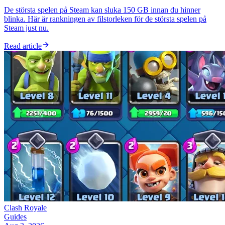
De största spelen på Steam kan sluka 150 GB innan du hinner
blinka. Här är rankningen av filstorleken för de största spelen på
Steam just nu.
Read article
Clash Royale
Guides