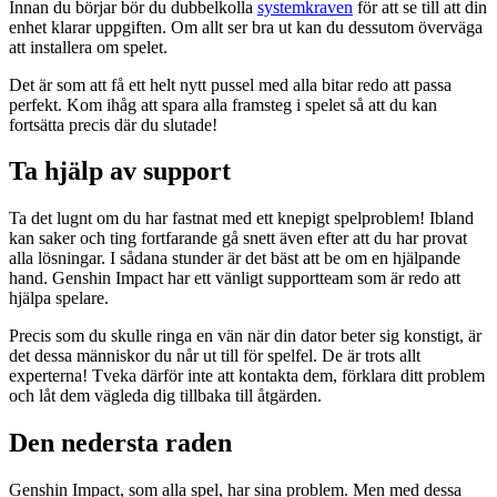
Innan du börjar bör du dubbelkolla
systemkraven
för att se till att din
enhet klarar uppgiften. Om allt ser bra ut kan du dessutom överväga
att installera om spelet.
Det är som att få ett helt nytt pussel med alla bitar redo att passa
perfekt. Kom ihåg att spara alla framsteg i spelet så att du kan
fortsätta precis där du slutade!
Ta hjälp av support
Ta det lugnt om du har fastnat med ett knepigt spelproblem! Ibland
kan saker och ting fortfarande gå snett även efter att du har provat
alla lösningar. I sådana stunder är det bäst att be om en hjälpande
hand. Genshin Impact har ett vänligt supportteam som är redo att
hjälpa spelare.
Precis som du skulle ringa en vän när din dator beter sig konstigt, är
det dessa människor du når ut till för spelfel. De är trots allt
experterna! Tveka därför inte att kontakta dem, förklara ditt problem
och låt dem vägleda dig tillbaka till åtgärden.
Den nedersta raden
Genshin Impact, som alla spel, har sina problem. Men med dessa