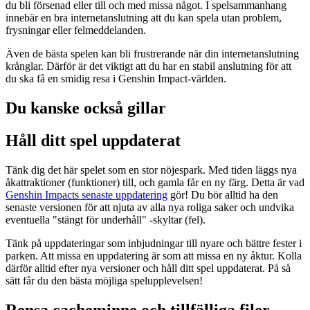
du bli försenad eller till och med missa något. I spelsammanhang
innebär en bra internetanslutning att du kan spela utan problem,
frysningar eller felmeddelanden.
Även de bästa spelen kan bli frustrerande när din internetanslutning
krånglar. Därför är det viktigt att du har en stabil anslutning för att
du ska få en smidig resa i Genshin Impact-världen.
Du kanske också gillar
Håll ditt spel uppdaterat
Tänk dig det här spelet som en stor nöjespark. Med tiden läggs nya
åkattraktioner (funktioner) till, och gamla får en ny färg. Detta är vad
Genshin Impacts senaste uppdatering
gör! Du bör alltid ha den
senaste versionen för att njuta av alla nya roliga saker och undvika
eventuella "stängt för underhåll" -skyltar (fel).
Tänk på uppdateringar som inbjudningar till nyare och bättre fester i
parken. Att missa en uppdatering är som att missa en ny åktur. Kolla
därför alltid efter nya versioner och håll ditt spel uppdaterat. På så
sätt får du den bästa möjliga spelupplevelsen!
Rensa cacheminne och tillfälliga filer