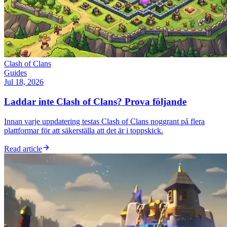
Clash of Clans
Guides
Jul 18, 2026
Laddar inte Clash of Clans? Prova följande
Innan varje uppdatering testas Clash of Clans noggrant på flera
plattformar för att säkerställa att det är i toppskick.
Read article