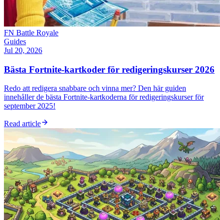
FN Battle Royale
Guides
Jul 20, 2026
Bästa Fortnite-kartkoder för redigeringskurser 2026
Redo att redigera snabbare och vinna mer? Den här guiden
innehåller de bästa Fortnite-kartkoderna för redigeringskurser för
september 2025!
Read article