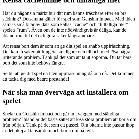
Har du någonsin märkt hur ditt rum känns fräschare efter en bra
städning? Detsamma gäller för spel som Genshin Impact. Med tiden
samlas små bitar av data som kallas "cache" och "tillfälliga filer" i
spelets "rum". Även om de inte nödvändigtvis är dåliga, kan de
ibland röra till det och göra saker långsammare.
Att rensa bort dem är som att ge ditt spel en snabb uppfräschning.
Det kan få saker att fungera smidigare och till och med lösa några
irriterande problem. Tänk på det som att ta ut soporna. Du tar bara
bort det som inte behövs längre.
Se till att ge ditt spel en liten uppfräschning då och då. Det kommer
att tacka dig med bättre prestanda!
När ska man överväga att installera om
spelet
Spelar du Genshin Impact och går in i väggen med ständiga
problem? Ibland är det bästa sättet att lösa stora problem att börja om
från början. Tänk på det som ett pussel. Om bitarna inte passar ihop
är det okej att ta isär dem och börja om på nytt.