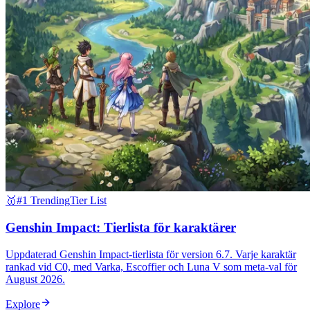
🥇
#1 Trending
Tier List
Genshin Impact: Tierlista för karaktärer
Uppdaterad Genshin Impact-tierlista för version 6.7. Varje karaktär
rankad vid C0, med Varka, Escoffier och Luna V som meta-val för
August 2026.
Explore