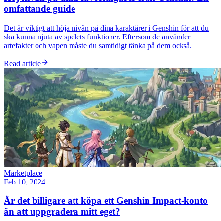
omfattande guide
Det är viktigt att höja nivån på dina karaktärer i Genshin för att du
ska kunna njuta av spelets funktioner. Eftersom de använder
artefakter och vapen måste du samtidigt tänka på dem också.
Read article
Marketplace
Feb 10, 2024
Är det billigare att köpa ett Genshin Impact-konto
än att uppgradera mitt eget?