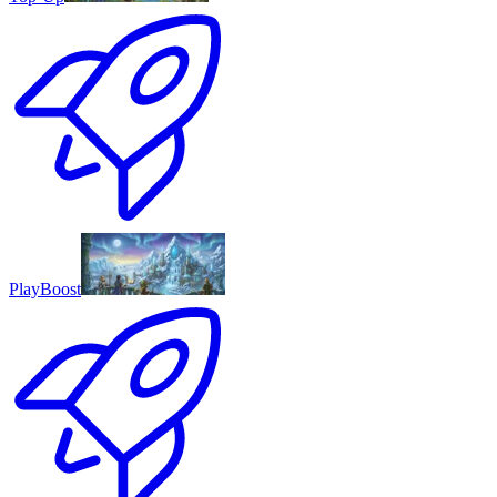
PlayBoost