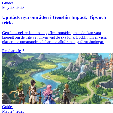
Guides
May 28, 2023
Upptäck nya områden i Genshin Impact: Tips och
tricks
Genshin-spelare kan låsa upp flera områden, men det kan vara
knepigt om de inte vet vilken väg de ska följa. Lyckligtvis är vissa
platser inte utmanande och har inte alltför många förutsättningar.
Read article
Guides
May 24, 2023