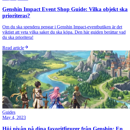
Genshin Impact Event Shop Guide: Vilka objekt ska
prioriteras?
Om du ska spendera pengar i Genshin Impact-eventbutiken är det
viktigt att veta vilka saker du ska köpa. Den här guiden berättar vad
du ska prioritera!
Read article
Guides
May 4, 2023
Höj nivån på dina favoritfigurer från Genshin: En