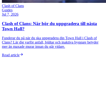
Clash of Clans
Guides
Jul 7, 2026
Clash of Clans: När bör du uppgradera till nästa
Town Hall?
Funderar du på när du ska uppgradera din Town Hall i Clash of
Clans? Lär dig varför anfall, hjältar och inaktiva byggare betyder
mer än maxade murar innan du går vidare.
Read article