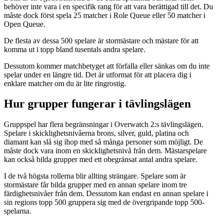
behöver inte vara i en specifik rang för att vara berättigad till det. Du
måste dock först spela 25 matcher i Role Queue eller 50 matcher i
Open Queue.
De flesta av dessa 500 spelare är stormästare och mästare för att
komma ut i topp bland tusentals andra spelare.
Dessutom kommer matchbetyget att förfalla eller sänkas om du inte
spelar under en längre tid. Det är utformat för att placera dig i
enklare matcher om du är lite ringrostig.
Hur grupper fungerar i tävlingslägen
Gruppspel har flera begränsningar i Overwatch 2:s tävlingslägen.
Spelare i skicklighetsnivåerna brons, silver, guld, platina och
diamant kan slå sig ihop med så många personer som möjligt. De
måste dock vara inom en skicklighetsnivå från dem. Mästarspelare
kan också bilda grupper med ett obegränsat antal andra spelare.
I de två högsta rollerna blir allting strängare. Spelare som är
stormästare får bilda grupper med en annan spelare inom tre
färdighetsnivåer från dem. Dessutom kan endast en annan spelare i
sin regions topp 500 gruppera sig med de övergripande topp 500-
spelarna.