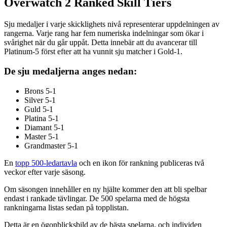
Overwatch 2 Ranked Skill Tiers
Sju medaljer i varje skicklighets nivå representerar uppdelningen av
rangerna. Varje rang har fem numeriska indelningar som ökar i
svårighet när du går uppåt. Detta innebär att du avancerar till
Platinum-5 först efter att ha vunnit sju matcher i Gold-1.
De sju medaljerna anges nedan:
Brons 5-1
Silver 5-1
Guld 5-1
Platina 5-1
Diamant 5-1
Master 5-1
Grandmaster 5-1
En
topp 500-ledartavla
och en ikon för rankning publiceras två
veckor efter varje säsong.
Om säsongen innehåller en ny hjälte kommer den att bli spelbar
endast i rankade tävlingar. De 500 spelarna med de högsta
rankningarna listas sedan på topplistan.
Detta är en ögonblicksbild av de bästa spelarna, och individen