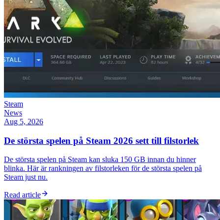
Steam
News
Aug 5, 2026
De största spelen på Steam 2026 sett till filstorlek
De största spelen på Steam kan sluka 150 GB innan du hinner
blinka. Här är rankningen av filstorleken för de största spelen på
Steam just nu.
Read article