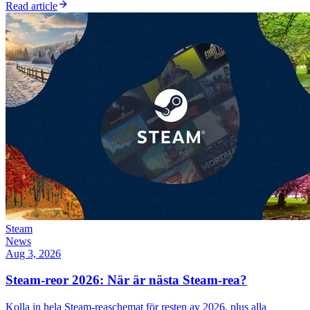
Read article
Steam
News
Aug 3, 2026
Steam-reor 2026: När är nästa Steam-rea?
Kolla in hela Steam-reaschemat för resten av 2026, plus alla