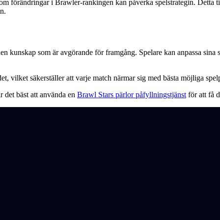
ersom förändringar i Brawler-rankingen kan påverka spelstrategin. Detta t
n.
den kunskap som är avgörande för framgång. Spelare kan anpassa sina st
t, vilket säkerställer att varje match närmar sig med bästa möjliga spel
 är det bäst att använda en
Brawl Stars pärlor påfyllningstjänst
för att få 