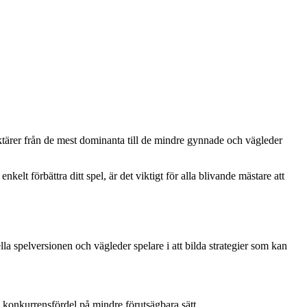
araktärer från de mest dominanta till de mindre gynnade och vägleder
elt förbättra ditt spel, är det viktigt för alla blivande mästare att
ella spelversionen och vägleder spelare i att bilda strategier som kan
 konkurrensfördel på mindre förutsägbara sätt.