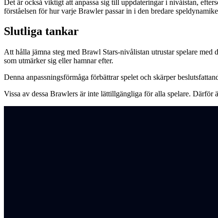
Det är också viktigt att anpassa sig till uppdateringar i nivåistan, eft
förståelsen för hur varje Brawler passar in i den bredare speldynamike
Slutliga tankar
Att hålla jämna steg med Brawl Stars-nivålistan utrustar spelare med 
som utmärker sig eller hamnar efter.
Denna anpassningsförmåga förbättrar spelet och skärper beslutsfattande
Vissa av dessa Brawlers är inte lättillgängliga för alla spelare. Därför