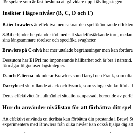
för spelare som är fast beslutna att gå vidare upp i tävlingsstegen.
Insikter i lägre nivåer (B, C, D och F)
B-tier brawlers
är effektiva men saknar den spelförändrande effekten
8-Bit
erbjuder betydande stöd med sitt skadeförstärkande torn, meda
sina långsammare rörelser och specifika svagheter.
Brawlers på C-nivå
har mer uttalade begränsningar men kan fortfaran
Dessutom har
El Pri
mo imponerande hållbarhet och är bra i närstri
förmågor tillgodoser lagstrategier.
D- och F-tierna
inkluderar Brawlers som Darryl och Frank, som ofta 
Darryl
med sin rullande attack och
Frank
, som svingar sin kraftfull
Deras effektivitet är i allmänhet situationsanpassad, beroende av perfek
Hur du använder nivålistan för att förbättra ditt spel
Att effektivt använda en tierlista kan förbättra din prestanda i Brawl 
experimentera med Brawlers från olika nivåer kan också hjälpa dig att 