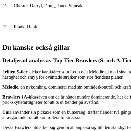
D
Chester, Darryl, Doug, Janet, Squeak
F
Frank, Hank
Du kanske också gillar
Detaljerad analys av Top Tier Brawlers (S- och A-Tier
I
eliten S-tier
sticker karaktärer som Leon och Melodie ut med sina tr
hastighet och smyg för oväntade strejker som stör fiendens planer.
Melodie
, en nykomling, dominerar med sin områdeskontroll och kraftig
Brawlers i A-klass
även om de är något mindre dominerande, har de fo
prickskyttefärdigheter för att ta ut fiender på avstånd.
Carl
använder sin pickaxe som en bumerang, träffar fiender två gång
är avgörande för att kontrollera folkmassor.
Dessa Brawlers utmärker sig genom att anpassa sig till den ständigt fö