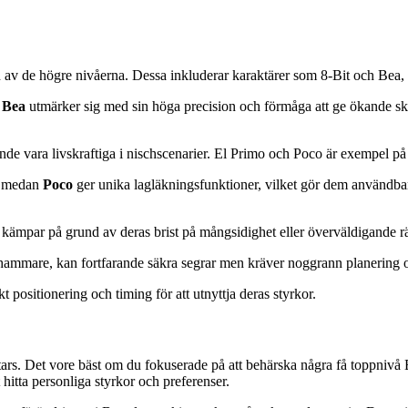
 av de högre nivåerna. Dessa inkluderar karaktärer som 8-Bit och Bea, 
n
Bea
utmärker sig med sin höga precision och förmåga att ge ökande skad
de vara livskraftiga i nischscenarier. El Primo och Poco är exempel på
d, medan
Poco
ger unika lagläkningsfunktioner, vilket gör dem användbar
kämpar på grund av deras brist på mångsidighet eller överväldigande r
a hammare, kan fortfarande säkra segrar men kräver noggrann planering oc
t positionering och timing för att utnyttja deras styrkor.
Stars. Det vore bäst om du fokuserade på att behärska några få toppnivå B
hitta personliga styrkor och preferenser.