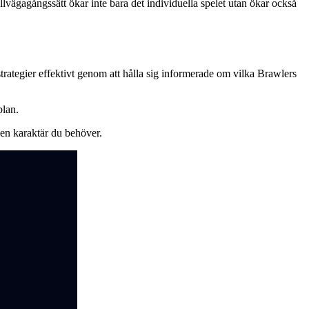
illvägagångssätt ökar inte bara det individuella spelet utan ökar också
rategier effektivt genom att hålla sig informerade om vilka Brawlers
plan.
den karaktär du behöver.