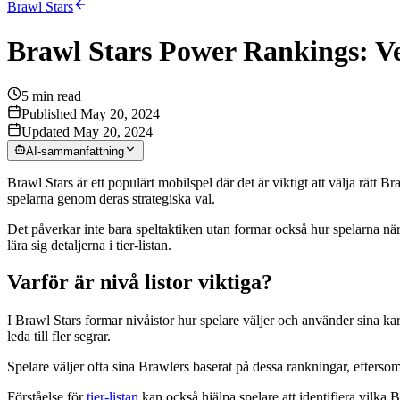
Brawl Stars
Brawl Stars Power Rankings: Ve
5
min read
Published May 20, 2024
Updated May 20, 2024
AI-sammanfattning
Brawl Stars är ett populärt mobilspel där det är viktigt att välja rätt 
spelarna genom deras strategiska val.
Det påverkar inte bara speltaktiken utan formar också hur spelarna närma
lära sig detaljerna i tier-listan.
Varför är nivå listor viktiga?
I Brawl Stars formar nivåistor hur spelare väljer och använder sina kara
leda till fler segrar.
Spelare väljer ofta sina Brawlers baserat på dessa rankningar, eftersom
Förståelse för
tier-listan
kan också hjälpa spelare att identifiera vilka