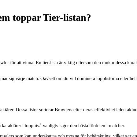
m toppar Tier-listan?
Brawler för att vinna. En tier-lista är viktig eftersom den rankar dessa k
r sig varje match. Oavsett om du vill dominera topplistorna eller helt enk
ktärer. Dessa listor sorterar Brawlers efter deras effektivitet i den aktu
 karaktärer i toppnivå vanligtvis ger den bästa fördelen i matcher.
 Brawlers som kan underskattas och mogna för behärskning, vilket ger en