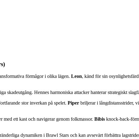
s)
ansformativa förmågor i olika lägen.
Leon
, känd för sin osynlighetsfärd
a skadeutgång. Hennes harmoniska attacker hanterar strategiskt slagfält
rtfarande stor inverkan på spelet.
Piper
briljerar i långdistansstrider,
er med ett kast och navigerar genom folkmassor.
Bibis
knock-back-förmåg
ränderliga dynamiken i Brawl Stars och kan avsevärt förbättra lagstrider