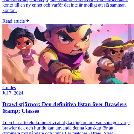
konto till en ny enhet och varför det inte är möjligt att slå samman
konton.
Read article
Guides
Jul 7, 2024
Brawl stjärnor: Den definitiva listan över Brawlers
&amp; Classes
I den här artikeln kommer vi att dyka djupare in i vad som gör varje
brawler tick och hur du kan använda denna kunskap för att
dominera motståndare och vinna fler matcher i Brawl Stars.