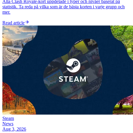
Alla Clash Royale-kort uppdelade i typer och nivåer baserat på
statistik. Ta reda på vilka som är de bästa korten i varje grupp och
mer.
Read article
Steam
News
Aug 3, 2026