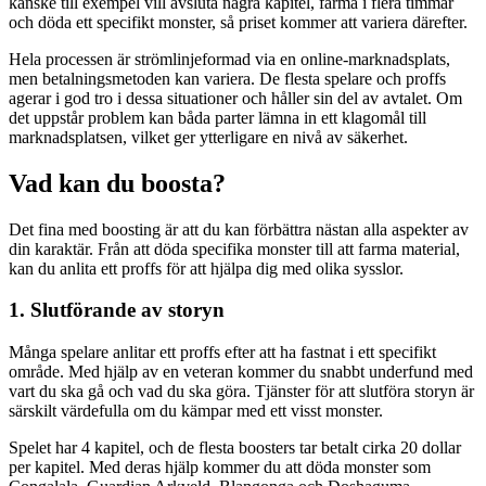
kanske till exempel vill avsluta några kapitel, farma i flera timmar
och döda ett specifikt monster, så priset kommer att variera därefter.
Hela processen är strömlinjeformad via en online-marknadsplats,
men betalningsmetoden kan variera. De flesta spelare och proffs
agerar i god tro i dessa situationer och håller sin del av avtalet. Om
det uppstår problem kan båda parter lämna in ett klagomål till
marknadsplatsen, vilket ger ytterligare en nivå av säkerhet.
Vad kan du boosta?
Det fina med boosting är att du kan förbättra nästan alla aspekter av
din karaktär. Från att döda specifika monster till att farma material,
kan du anlita ett proffs för att hjälpa dig med olika sysslor.
1. Slutförande av storyn
Många spelare anlitar ett proffs efter att ha fastnat i ett specifikt
område. Med hjälp av en veteran kommer du snabbt underfund med
vart du ska gå och vad du ska göra. Tjänster för att slutföra storyn är
särskilt värdefulla om du kämpar med ett visst monster.
Spelet har 4 kapitel, och de flesta boosters tar betalt cirka 20 dollar
per kapitel. Med deras hjälp kommer du att döda monster som