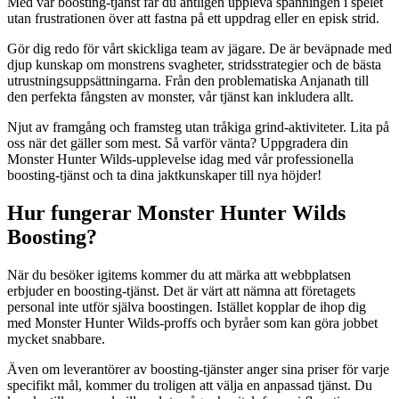
Med vår boosting-tjänst får du äntligen uppleva spänningen i spelet
utan frustrationen över att fastna på ett uppdrag eller en episk strid.
Gör dig redo för vårt skickliga team av jägare. De är beväpnade med
djup kunskap om monstrens svagheter, stridsstrategier och de bästa
utrustningsuppsättningarna. Från den problematiska Anjanath till
den perfekta fångsten av monster, vår tjänst kan inkludera allt.
Njut av framgång och framsteg utan tråkiga grind-aktiviteter. Lita på
oss när det gäller som mest. Så varför vänta? Uppgradera din
Monster Hunter Wilds-upplevelse idag med vår professionella
boosting-tjänst och ta dina jaktkunskaper till nya höjder!
Hur fungerar Monster Hunter Wilds
Boosting?
När du besöker igitems kommer du att märka att webbplatsen
erbjuder en boosting-tjänst. Det är värt att nämna att företagets
personal inte utför själva boostingen. Istället kopplar de ihop dig
med Monster Hunter Wilds-proffs och byråer som kan göra jobbet
mycket snabbare.
Även om leverantörer av boosting-tjänster anger sina priser för varje
specifikt mål, kommer du troligen att välja en anpassad tjänst. Du