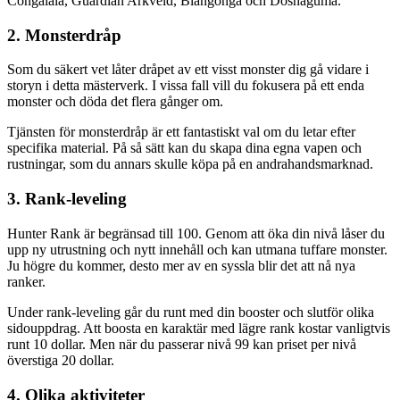
Congalala, Guardian Arkveld, Blangonga och Doshaguma.
2. Monsterdråp
Som du säkert vet låter dråpet av ett visst monster dig gå vidare i
storyn i detta mästerverk. I vissa fall vill du fokusera på ett enda
monster och döda det flera gånger om.
Tjänsten för monsterdråp är ett fantastiskt val om du letar efter
specifika material. På så sätt kan du skapa dina egna vapen och
rustningar, som du annars skulle köpa på en andrahandsmarknad.
3. Rank-leveling
Hunter Rank är begränsad till 100. Genom att öka din nivå låser du
upp ny utrustning och nytt innehåll och kan utmana tuffare monster.
Ju högre du kommer, desto mer av en syssla blir det att nå nya
ranker.
Under rank-leveling går du runt med din booster och slutför olika
sidouppdrag. Att boosta en karaktär med lägre rank kostar vanligtvis
runt 10 dollar. Men när du passerar nivå 99 kan priset per nivå
överstiga 20 dollar.
4. Olika aktiviteter