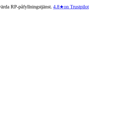
ärda RP-påfyllningstjänst.
4.8
★
on Trustpilot