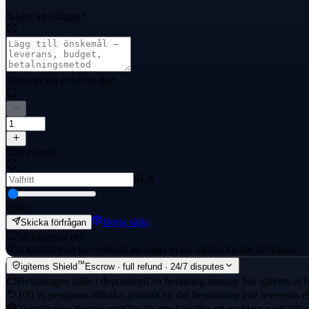
Något att tillägga?
Hur mycket behöver du?
Ditt målpris
SEK
0
500
Börja sälja
Skicka förfrågan
Så fungerar det
·
Du kommer att bli ombedd att logga in för att skicka din förfrågan.
™
igitems Shield
Escrow · full refund · 24/7 disputes
Betalningen hålls i deposition
Din betalning stannar hos igitems och 
100 % pengarna-tillbaka-garanti
Om din beställning inte levereras el
Tvistlösning dygnet runt
Om du inte kan lösa ett problem med säljaren