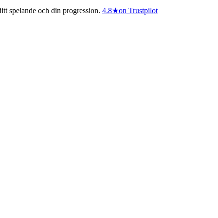
itt spelande och din progression.
4.8
★
on Trustpilot