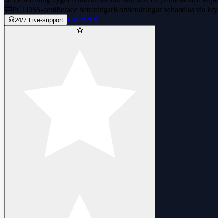
PCI DSS-certifierade betalningar
Kortbetalningar behandlas via kry
Läs mer
24/7 Live-support