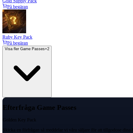
Gold Supply Pack
På begäran
Ruby Key Pack
På begäran
Visa fler Game Passes
+
2
Efterfråga Game Passes
Golden Key Pack
Skicka en förfrågan så meddelar vi våra säljare för att tillgodose dina