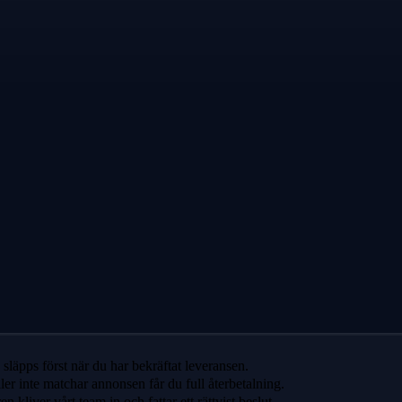
släpps först när du har bekräftat leveransen.
ler inte matchar annonsen får du full återbetalning.
 kliver vårt team in och fattar ett rättvist beslut.