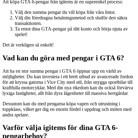
Att köpa GTA 6-pengar från igitems är en superenkel process:
Välj den summa pengar du vill köpa från våra listor.
Välj din föredragna betalningsmetod och slutför den säkra
transaktionen.
Ta emot dina GTA-pengar på ditt konto och börja njuta av
spelet!
Det är verkligen så enkelt!
Vad kan du göra med pengar i GTA 6?
Att ha en stor summa pengar i GTA 6 öppnar upp en värld av
möjligheter. Du kan investera i ett brett utbud av avancerade fordon
för att kryssa gatorna i Vice City med stil, från snygga sportbilar till
kraftfulla motorcyklar. Med din nya rikedom kan du också förvärva
lyxiga fastigheter, allt från dyra lägenheter till massiva herrgårdar
Dessutom kan du med pengarna köpa vapen och utrustning i
toppklass, vilket ger dig en enorm fördel i uppdrag och möten med
andra spelare.
Varför välja igitems för dina GTA 6-
pengarbehov?