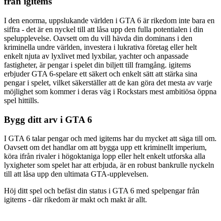
från igitems
I den enorma, uppslukande världen i GTA 6 är rikedom inte bara en
siffra - det är en nyckel till att låsa upp den fulla potentialen i din
spelupplevelse. Oavsett om du vill hävda din dominans i den
kriminella undre världen, investera i lukrativa företag eller helt
enkelt njuta av lyxlivet med lyxbilar, yachter och anpassade
fastigheter, är pengar i spelet din biljett till framgång. igitems
erbjuder GTA 6-spelare ett säkert och enkelt sätt att stärka sina
pengar i spelet, vilket säkerställer att de kan göra det mesta av varje
möjlighet som kommer i deras väg i Rockstars mest ambitiösa öppna
spel hittills.
Bygg ditt arv i GTA 6
I GTA 6 talar pengar och med igitems har du mycket att säga till om.
Oavsett om det handlar om att bygga upp ett kriminellt imperium,
köra ifrån rivaler i högoktaniga lopp eller helt enkelt utforska alla
lyxigheter som spelet har att erbjuda, är en robust bankrulle nyckeln
till att låsa upp den ultimata GTA-upplevelsen.
Höj ditt spel och befäst din status i GTA 6 med spelpengar från
igitems - där rikedom är makt och makt är allt.