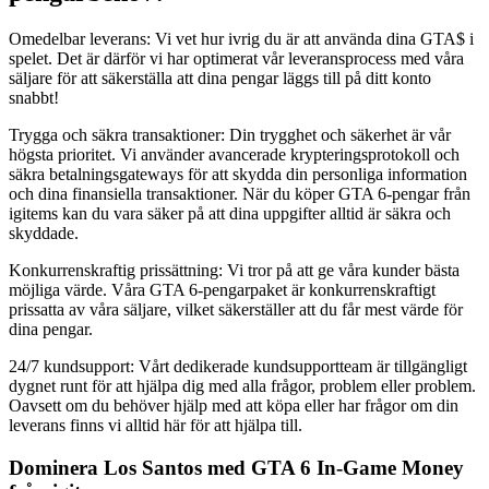
Omedelbar leverans: Vi vet hur ivrig du är att använda dina GTA$ i
spelet. Det är därför vi har optimerat vår leveransprocess med våra
säljare för att säkerställa att dina pengar läggs till på ditt konto
snabbt!
Trygga och säkra transaktioner: Din trygghet och säkerhet är vår
högsta prioritet. Vi använder avancerade krypteringsprotokoll och
säkra betalningsgateways för att skydda din personliga information
och dina finansiella transaktioner. När du köper GTA 6-pengar från
igitems kan du vara säker på att dina uppgifter alltid är säkra och
skyddade.
Konkurrenskraftig prissättning: Vi tror på att ge våra kunder bästa
möjliga värde. Våra GTA 6-pengarpaket är konkurrenskraftigt
prissatta av våra säljare, vilket säkerställer att du får mest värde för
dina pengar.
24/7 kundsupport: Vårt dedikerade kundsupportteam är tillgängligt
dygnet runt för att hjälpa dig med alla frågor, problem eller problem.
Oavsett om du behöver hjälp med att köpa eller har frågor om din
leverans finns vi alltid här för att hjälpa till.
Dominera Los Santos med GTA 6 In-Game Money