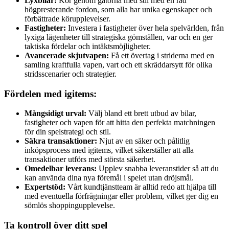
Lyxbilar:
Kör genom gatorna med stil med en rad
högpresterande fordon, som alla har unika egenskaper och
förbättrade körupplevelser.
Fastigheter:
Investera i fastigheter över hela spelvärlden, från
lyxiga lägenheter till strategiska gömställen, var och en ger
taktiska fördelar och intäktsmöjligheter.
Avancerade skjutvapen:
Få ett övertag i striderna med en
samling kraftfulla vapen, vart och ett skräddarsytt för olika
stridsscenarier och strategier.
Fördelen med igitems:
Mångsidigt urval:
Välj bland ett brett utbud av bilar,
fastigheter och vapen för att hitta den perfekta matchningen
för din spelstrategi och stil.
Säkra transaktioner:
Njut av en säker och pålitlig
inköpsprocess med igitems, vilket säkerställer att alla
transaktioner utförs med största säkerhet.
Omedelbar leverans:
Upplev snabba leveranstider så att du
kan använda dina nya föremål i spelet utan dröjsmål.
Expertstöd:
Vårt kundtjänstteam är alltid redo att hjälpa till
med eventuella förfrågningar eller problem, vilket ger dig en
sömlös shoppingupplevelse.
Ta kontroll över ditt spel