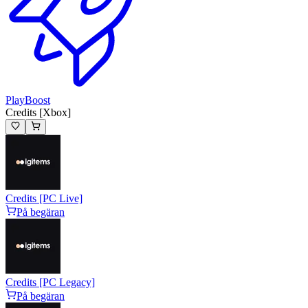
PlayBoost
Credits [Xbox]
Credits [PC Live]
På begäran
Credits [PC Legacy]
På begäran