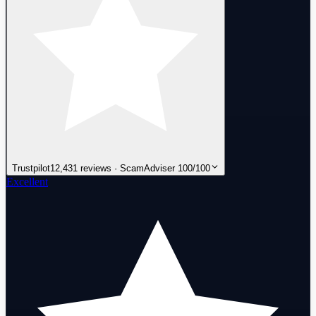
Trustpilot
12,431 reviews · ScamAdviser 100/100
Excellent