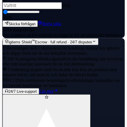
SEK
0
500
Börja sälja
Skicka förfrågan
Så fungerar det
·
Du kommer att bli ombedd att logga in för att skicka din förfrågan.
™
igitems Shield
Escrow · full refund · 24/7 disputes
Betalningen hålls i deposition
Din betalning stannar hos igitems
och släpps först när du har bekräftat leveransen.
100 % pengarna-tillbaka-garanti
Om din beställning inte levereras
eller inte matchar annonsen får du full återbetalning.
Tvistlösning dygnet runt
Om du inte kan lösa ett problem med
säljaren kliver vårt team in och fattar ett rättvist beslut.
PCI DSS-certifierade betalningar
Kortbetalningar behandlas via
krypterade betalväxlar av bankklass.
Läs mer
24/7 Live-support