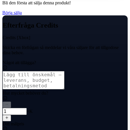
Bli den första att sälja denna produkt!
Börja sälja
Efterfråga Credits
Credits [Xbox]
Skicka en förfrågan så meddelar vi våra säljare för att tillgodose
dina behov.
Något att tillägga?
Hur mycket behöver du?
×K
Ditt målpris