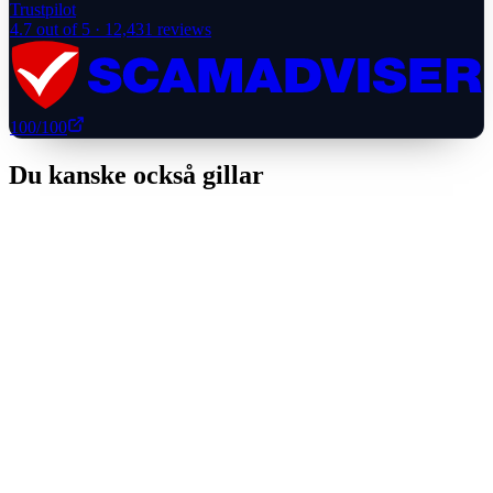
Trustpilot
4.7
out of 5 ·
12,431
reviews
100
/100
Du kanske också gillar