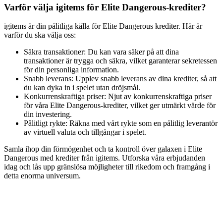
Varför välja igitems för Elite Dangerous-krediter?
igitems är din pålitliga källa för Elite Dangerous krediter. Här är
varför du ska välja oss:
Säkra transaktioner: Du kan vara säker på att dina
transaktioner är trygga och säkra, vilket garanterar sekretessen
för din personliga information.
Snabb leverans: Upplev snabb leverans av dina krediter, så att
du kan dyka in i spelet utan dröjsmål.
Konkurrenskraftiga priser: Njut av konkurrenskraftiga priser
för våra Elite Dangerous-krediter, vilket ger utmärkt värde för
din investering.
Pålitligt rykte: Räkna med vårt rykte som en pålitlig leverantör
av virtuell valuta och tillgångar i spelet.
Samla ihop din förmögenhet och ta kontroll över galaxen i Elite
Dangerous med krediter från igitems. Utforska våra erbjudanden
idag och lås upp gränslösa möjligheter till rikedom och framgång i
detta enorma universum.