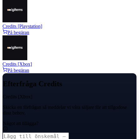
Credits [Playstation]
På begäran
Credits [Xbox]
På begäran
Efterfråga Credits
Credits [Xbox]
Skicka en förfrågan så meddelar vi våra säljare för att tillgodose
dina behov.
Något att tillägga?