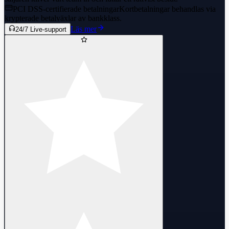
PCI DSS-certifierade betalningar
Kortbetalningar behandlas via
krypterade betalväxlar av bankklass.
Läs mer
24/7 Live-support