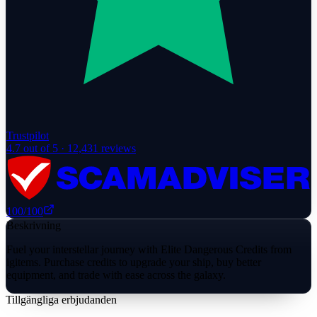
Trustpilot
4.7
out of 5 ·
12,431
reviews
100
/100
Beskrivning
Fuel your interstellar journey with Elite Dangerous Credits from
igitems. Purchase credits to upgrade your ship, buy better
equipment, and trade with ease across the galaxy.
Tillgängliga erbjudanden