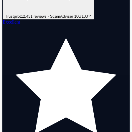
Trustpilot
12,431 reviews · ScamAdviser 100/100
Excellent