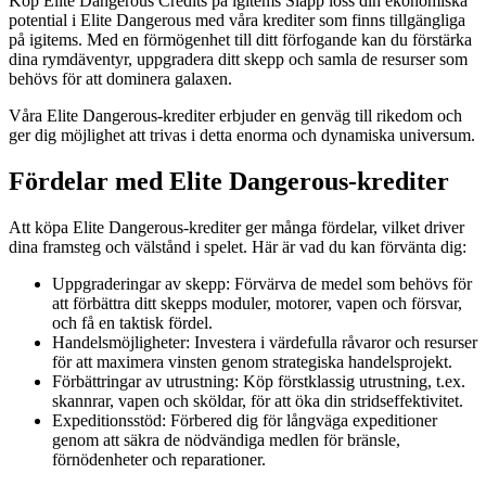
Köp Elite Dangerous Credits på igitems Släpp loss din ekonomiska
potential i Elite Dangerous med våra krediter som finns tillgängliga
på igitems. Med en förmögenhet till ditt förfogande kan du förstärka
dina rymdäventyr, uppgradera ditt skepp och samla de resurser som
behövs för att dominera galaxen.
Våra Elite Dangerous-krediter erbjuder en genväg till rikedom och
ger dig möjlighet att trivas i detta enorma och dynamiska universum.
Fördelar med Elite Dangerous-krediter
Att köpa Elite Dangerous-krediter ger många fördelar, vilket driver
dina framsteg och välstånd i spelet. Här är vad du kan förvänta dig:
Uppgraderingar av skepp: Förvärva de medel som behövs för
att förbättra ditt skepps moduler, motorer, vapen och försvar,
och få en taktisk fördel.
Handelsmöjligheter: Investera i värdefulla råvaror och resurser
för att maximera vinsten genom strategiska handelsprojekt.
Förbättringar av utrustning: Köp förstklassig utrustning, t.ex.
skannrar, vapen och sköldar, för att öka din stridseffektivitet.
Expeditionsstöd: Förbered dig för långväga expeditioner
genom att säkra de nödvändiga medlen för bränsle,
förnödenheter och reparationer.