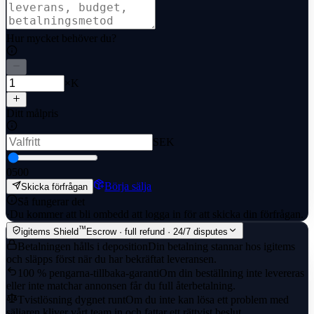
Hur mycket behöver du?
×K
Ditt målpris
SEK
0
500
Börja sälja
Skicka förfrågan
Så fungerar det
·
Du kommer att bli ombedd att logga in för att skicka din förfrågan.
™
igitems Shield
Escrow · full refund · 24/7 disputes
Betalningen hålls i deposition
Din betalning stannar hos igitems
och släpps först när du har bekräftat leveransen.
100 % pengarna-tillbaka-garanti
Om din beställning inte levereras
eller inte matchar annonsen får du full återbetalning.
Tvistlösning dygnet runt
Om du inte kan lösa ett problem med
säljaren kliver vårt team in och fattar ett rättvist beslut.