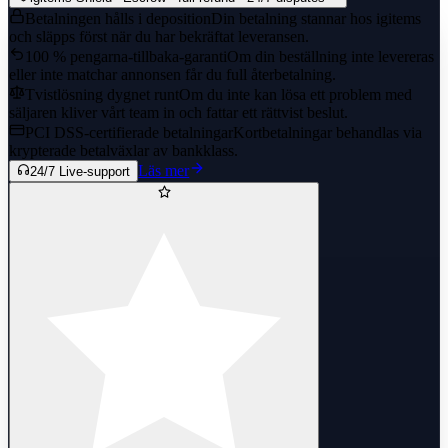
Betalningen hålls i deposition
Din betalning stannar hos igitems
och släpps först när du har bekräftat leveransen.
100 % pengarna-tillbaka-garanti
Om din beställning inte levereras
eller inte matchar annonsen får du full återbetalning.
Tvistlösning dygnet runt
Om du inte kan lösa ett problem med
säljaren kliver vårt team in och fattar ett rättvist beslut.
PCI DSS-certifierade betalningar
Kortbetalningar behandlas via
krypterade betalväxlar av bankklass.
Läs mer
24/7 Live-support