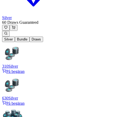
Silver
60 Draws Guaranteed
Silver
Bundle
Draws
310
Silver
På begäran
630
Silver
På begäran