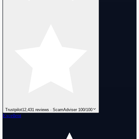
Trustpilot
12,431 reviews · ScamAdviser 100/100
Excellent