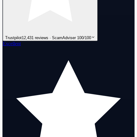
Trustpilot
12,431 reviews · ScamAdviser 100/100
Excellent