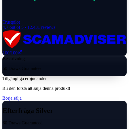
Trustpilot
4.7
out of 5 ·
12,431
reviews
100
/100
Beskrivning
60 Draws Guaranteed
Tillgängliga erbjudanden
Bli den första att sälja denna produkt!
Börja sälja
Efterfråga Silver
60 Draws Guaranteed