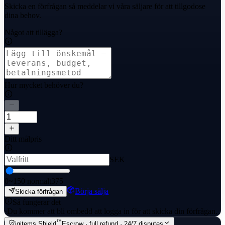
Skicka en förfrågan så meddelar vi våra säljare för att tillgodose
dina behov.
Något att tillägga?
Hur mycket behöver du?
Ditt målpris
SEK
0
~150 normalt
375
Börja sälja
Skicka förfrågan
Så fungerar det
·
Du kommer att bli ombedd att logga in för att skicka din förfrågan.
™
igitems Shield
Escrow · full refund · 24/7 disputes