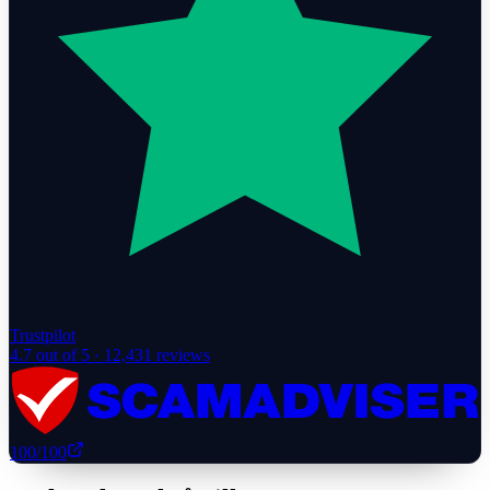
Trustpilot
4.7
out of 5 ·
12,431
reviews
100
/100