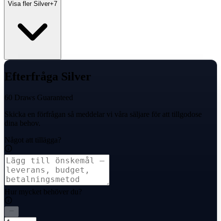
Visa fler Silver
+
7
Efterfråga Silver
60 Draws Guaranteed
Skicka en förfrågan så meddelar vi våra säljare för att tillgodose
dina behov.
Något att tillägga?
Hur mycket behöver du?