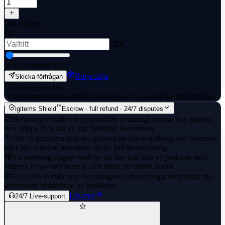
Ditt målpris
SEK
0
~150 normalt
375
Börja sälja
Skicka förfrågan
Så fungerar det
·
Du kommer att bli ombedd att logga in för att skicka din förfrågan.
™
igitems Shield
Escrow · full refund · 24/7 disputes
Betalningen hålls i deposition
Din betalning stannar hos igitems
och släpps först när du har bekräftat leveransen.
100 % pengarna-tillbaka-garanti
Om din beställning inte levereras
eller inte matchar annonsen får du full återbetalning.
Tvistlösning dygnet runt
Om du inte kan lösa ett problem med
säljaren kliver vårt team in och fattar ett rättvist beslut.
PCI DSS-certifierade betalningar
Kortbetalningar behandlas via
krypterade betalväxlar av bankklass.
Läs mer
24/7 Live-support