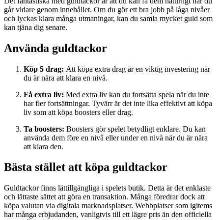
Det fantastiska med guldtackor är att du kan få dem naturligt när du
går vidare genom innehållet. Om du gör ett bra jobb på låga nivåer
och lyckas klara många utmaningar, kan du samla mycket guld som
kan tjäna dig senare.
Använda guldtackor
Köp 5 drag:
Att köpa extra drag är en viktig investering när
du är nära att klara en nivå.
Få extra liv:
Med extra liv kan du fortsätta spela när du inte
har fler fortsättningar. Tyvärr är det inte lika effektivt att köpa
liv som att köpa boosters eller drag.
Ta boosters:
Boosters gör spelet betydligt enklare. Du kan
använda dem före en nivå eller under en nivå när du är nära
att klara den.
Bästa stället att köpa guldtackor
Guldtackor finns lättillgängliga i spelets butik. Detta är det enklaste
och lättaste sättet att göra en transaktion. Många föredrar dock att
köpa valutan via digitala marknadsplatser. Webbplatser som igitems
har många erbjudanden, vanligtvis till ett lägre pris än den officiella