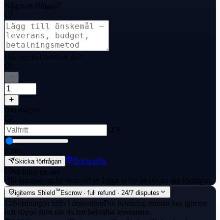
Något att tillägga?
Hur mycket behöver du?
Ditt målpris
SEK
0
500
Börja sälja
Skicka förfrågan
Så fungerar det
·
Du kommer att bli ombedd att logga in för att skicka din förfrågan.
™
igitems Shield
Escrow · full refund · 24/7 disputes
Betalningen hålls i deposition
Din betalning stannar hos igitems
och släpps först när du har bekräftat leveransen.