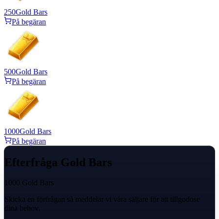
250
Gold Bars
På begäran
500
Gold Bars
På begäran
1000
Gold Bars
På begäran
Efterfråga Gold Bars
1000 Gold Bars
Skicka en förfrågan så meddelar vi våra säljare för att tillgodose
dina behov.