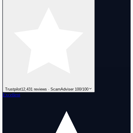
Trustpilot
12,431 reviews · ScamAdviser 100/100
Excellent