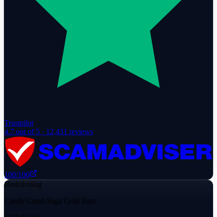
Trustpilot
4.7
out of 5 ·
12,431
reviews
100
/100
Beskrivning
Candy Crush Saga Gold Bars