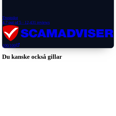
Trustpilot
4.7
out of 5 ·
12,431
reviews
100
/100
Du kanske också gillar