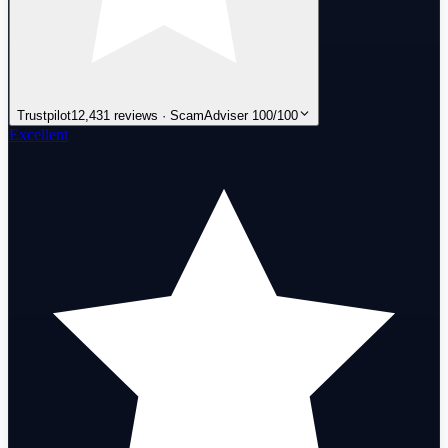
Trustpilot
12,431 reviews · ScamAdviser 100/100
Excellent