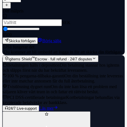
Ditt målpris
SEK
0
500
Börja sälja
Skicka förfrågan
Så fungerar det
·
Du kommer att bli ombedd att logga in för att skicka din förfrågan.
™
igitems Shield
Escrow · full refund · 24/7 disputes
Betalningen hålls i deposition
Din betalning stannar hos igitems
och släpps först när du har bekräftat leveransen.
100 % pengarna-tillbaka-garanti
Om din beställning inte levereras
eller inte matchar annonsen får du full återbetalning.
Tvistlösning dygnet runt
Om du inte kan lösa ett problem med
säljaren kliver vårt team in och fattar ett rättvist beslut.
PCI DSS-certifierade betalningar
Kortbetalningar behandlas via
krypterade betalväxlar av bankklass.
Läs mer
24/7 Live-support