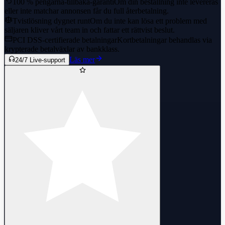
100 % pengarna-tillbaka-garanti
Om din beställning inte levereras
eller inte matchar annonsen får du full återbetalning.
Tvistlösning dygnet runt
Om du inte kan lösa ett problem med
säljaren kliver vårt team in och fattar ett rättvist beslut.
PCI DSS-certifierade betalningar
Kortbetalningar behandlas via
krypterade betalväxlar av bankklass.
Läs mer
24/7 Live-support