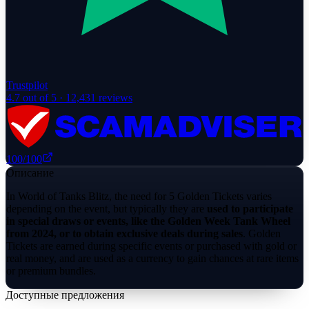
Trustpilot
4.7
out of 5 ·
12,431
reviews
100
/100
Описание
In World of Tanks Blitz, the need for 5 Golden Tickets varies
depending on the event, but typically they are
used to participate
in special draws or events, like the Golden Week Tank Wheel
from 2024, or to obtain exclusive deals during sales
. Golden
Tickets are earned during specific events or purchased with gold or
real money, and are used as a currency to gain chances at rare items
or premium bundles.
Доступные предложения