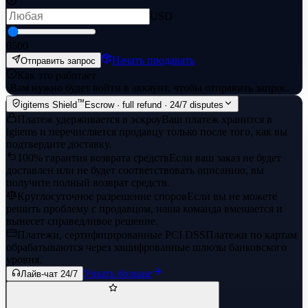
USD
0
500
Начать продавать
Отправить запрос
Как это работает
·
Вам нужно будет войти в аккаунт, чтобы отправить запрос.
™
igitems Shield
Escrow · full refund · 24/7 disputes
Платеж удерживается в эскроу
Ваш платеж хранится в
igitems и перечисляется продавцу только после того, как вы
подтвердите доставку.
100% гарантия возврата средств
Если ваш заказ не будет
доставлен или не будет соответствовать описанию, вы
получите полный возврат средств.
Круглосуточное разрешение споров
Если вы не можете
решить проблему с продавцом, наша команда вмешается и
вынесет справедливое решение.
Платежи, сертифицированные PCI DSS
Платежи по картам
обрабатываются через зашифрованные шлюзы банковского
уровня.
Узнать больше
Лайв-чат 24/7