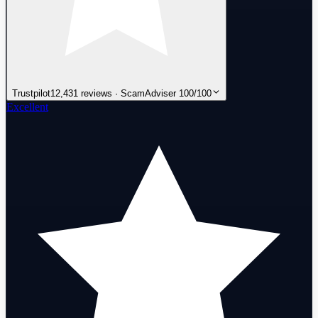
Trustpilot
12,431 reviews · ScamAdviser 100/100
Excellent