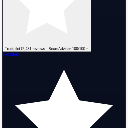
Trustpilot
12,431 reviews · ScamAdviser 100/100
Excellent