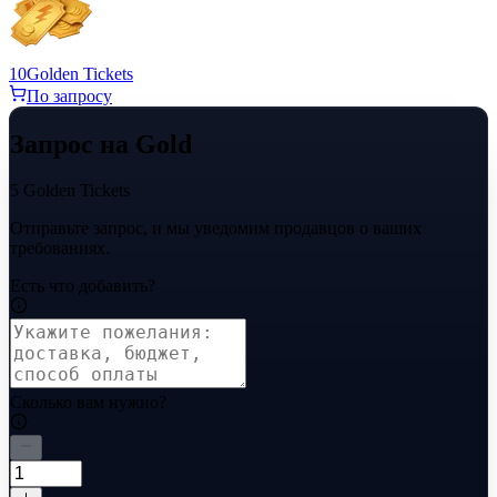
10
Golden Tickets
По запросу
Запрос на Gold
5 Golden Tickets
Отправьте запрос, и мы уведомим продавцов о ваших
требованиях.
Есть что добавить?
Сколько вам нужно?