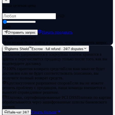
Ваша целевая цена
USD
0
500
Начать продавать
Отправить запрос
Как это работает
·
Вам нужно будет войти в аккаунт, чтобы отправить запрос.
™
igitems Shield
Escrow · full refund · 24/7 disputes
Платеж удерживается в эскроу
Ваш платеж хранится в
igitems и перечисляется продавцу только после того, как вы
подтвердите доставку.
100% гарантия возврата средств
Если ваш заказ не будет
доставлен или не будет соответствовать описанию, вы
получите полный возврат средств.
Круглосуточное разрешение споров
Если вы не можете
решить проблему с продавцом, наша команда вмешается и
вынесет справедливое решение.
Платежи, сертифицированные PCI DSS
Платежи по картам
обрабатываются через зашифрованные шлюзы банковского
уровня.
Узнать больше
Лайв-чат 24/7