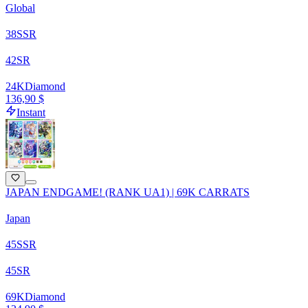
Global
38
SSR
42
SR
24
K
Diamond
136,90 $
Instant
JAPAN ENDGAME! (RANK UA1) | 69K CARRATS
Japan
45
SSR
45
SR
69
K
Diamond