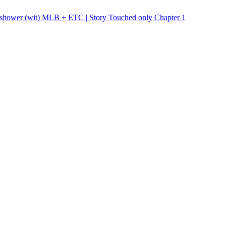
ower (wit) MLB + ETC | Story Touched only Chapter 1