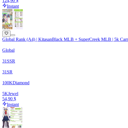
124,90 $
Instant
Global Rank (A4) | KitasanBlack MLB + SuperCreek MLB | 5k Carrat
Global
31
SSR
31
SR
100
K
Diamond
5
K
Jewel
54,90 $
Instant