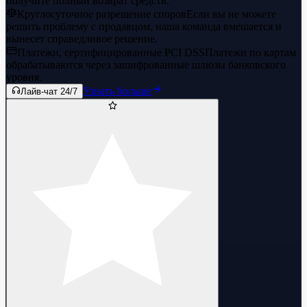
получите полный возврат средств.
Круглосуточное разрешение споров
Если вы не можете
решить проблему с продавцом, наша команда вмешается и
вынесет справедливое решение.
Платежи, сертифицированные PCI DSS
Платежи по картам
обрабатываются через зашифрованные шлюзы банковского
уровня.
Узнать больше
Лайв-чат 24/7