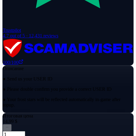
Trustpilot
4.7
out of 5 ·
12,431
reviews
100
/100
Описание
● Send us your USER ID
● Please double confirm you provide a correct USER ID
● Your frost stars will be reflected automatically in-game after
topup.
Итоговая цена
14,99 $