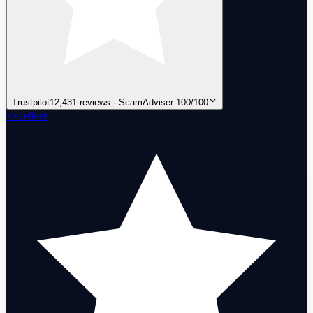
Trustpilot
12,431 reviews · ScamAdviser 100/100
Excellent