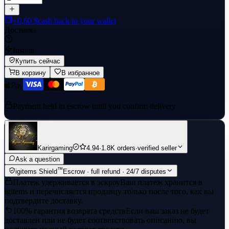
+0,60 $
cash back to your wallet
Доставка
Instant
Купить сейчас
В корзину
В избранное
Payment held in escrow until you confirm delivery
Karirgaming
4.94
·
1.8K orders
·
verified seller
Ask a question
™
igitems Shield
Escrow · full refund · 24/7 disputes
Платеж удерживается в эскроу
Ваш платеж хранится в
igitems и перечисляется продавцу только после того, как вы
подтвердите доставку.
100% гарантия возврата средств
Если ваш заказ не будет
доставлен или не будет соответствовать описанию, вы