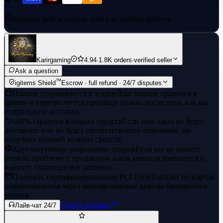
Payment held in escrow until you confirm delivery
Karirgaming
4.94
·
1.8K orders
·
verified seller
Ask a question
™
igitems Shield
Escrow · full refund · 24/7 disputes
Платеж удерживается в эскроу
Ваш платеж хранится в
igitems и перечисляется продавцу только после того, как вы
подтвердите доставку.
100% гарантия возврата средств
Если ваш заказ не будет
доставлен или не будет соответствовать описанию, вы
получите полный возврат средств.
Круглосуточное разрешение споров
Если вы не можете
решить проблему с продавцом, наша команда вмешается и
вынесет справедливое решение.
Платежи, сертифицированные PCI DSS
Платежи по картам
обрабатываются через зашифрованные шлюзы банковского
уровня.
Узнать больше
Лайв-чат 24/7