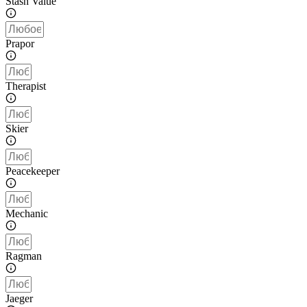
Stash Value
Prapor
Therapist
Skier
Peacekeeper
Mechanic
Ragman
Jaeger