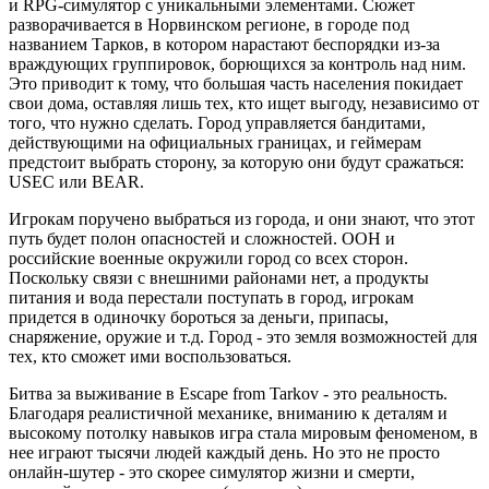
и RPG-симулятор с уникальными элементами. Сюжет
разворачивается в Норвинском регионе, в городе под
названием Тарков, в котором нарастают беспорядки из-за
враждующих группировок, борющихся за контроль над ним.
Это приводит к тому, что большая часть населения покидает
свои дома, оставляя лишь тех, кто ищет выгоду, независимо от
того, что нужно сделать. Город управляется бандитами,
действующими на официальных границах, и геймерам
предстоит выбрать сторону, за которую они будут сражаться:
USEC или BEAR.
Игрокам поручено выбраться из города, и они знают, что этот
путь будет полон опасностей и сложностей. ООН и
российские военные окружили город со всех сторон.
Поскольку связи с внешними районами нет, а продукты
питания и вода перестали поступать в город, игрокам
придется в одиночку бороться за деньги, припасы,
снаряжение, оружие и т.д. Город - это земля возможностей для
тех, кто сможет ими воспользоваться.
Битва за выживание в Escape from Tarkov - это реальность.
Благодаря реалистичной механике, вниманию к деталям и
высокому потолку навыков игра стала мировым феноменом, в
нее играют тысячи людей каждый день. Но это не просто
онлайн-шутер - это скорее симулятор жизни и смерти,