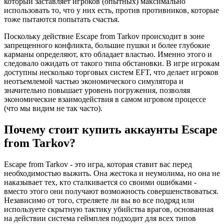
который заставляет игроков (опытных) максимально
использовать то, что у них есть, против противников, которые
тоже пытаются попытать счастья.
Поскольку действие Escape from Tarkov происходит в зоне
запрещенного конфликта, большие пушки и более глубокие
карманы определяют, кто обладает властью. Именно этого и
следовало ожидать от такого типа обстановки. В игре игрокам
доступны несколько торговых систем EFT, что делает игроков
неотъемлемой частью экономического симулятора и
значительно повышает уровень погружения, позволяя
экономические взаимодействия в самом игровом процессе
(что мы видим не так часто).
Почему стоит купить аккаунты Escape
from Tarkov?
Escape from Tarkov - это игра, которая ставит вас перед
необходимостью выжить. Она жестока и неумолима, но она не
наказывает тех, кто сталкивается со своими ошибками -
вместо этого они получают возможность совершенствоваться.
Независимо от того, стреляете ли вы во все подряд или
используете скрытную тактику убийства врагов, основанная
на действии система геймплея подходит для всех типов