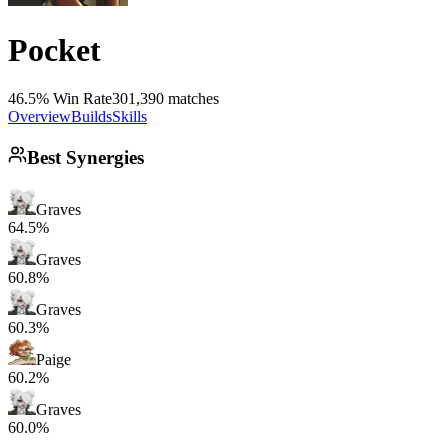
Pocket
46.5% Win Rate
301,390 matches
Overview
Builds
Skills
Best Synergies
Graves
64.5%
Graves
60.8%
Graves
60.3%
Paige
60.2%
Graves
60.0%