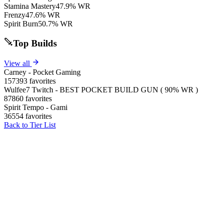
Stamina Mastery
47.9% WR
Frenzy
47.6% WR
Spirit Burn
50.7% WR
Top Builds
View all
Carney - Pocket Gaming
157393 favorites
Wulfee7 Twitch - BEST POCKET BUILD GUN ( 90% WR )
87860 favorites
Spirit Tempo - Gami
36554 favorites
Back to Tier List