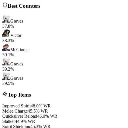
Best Counters
Graves
37.8%
Victor
38.3%
McGinnis
39.1%
Graves
39.2%
Graves
39.5%
Top Items
Improved Spirit
48.0% WR
Melee Charge
45.5% WR
Quicksilver Reload
46.0% WR
Stalker
44.9% WR
Spirit Shielding
45.3% WR