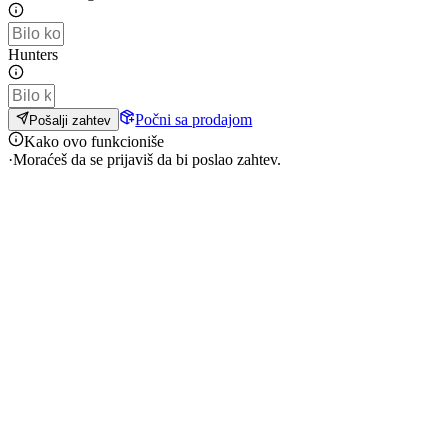
Hunters
Počni sa prodajom
Pošalji zahtev
Kako ovo funkcioniše
·
Moraćeš da se prijaviš da bi poslao zahtev.