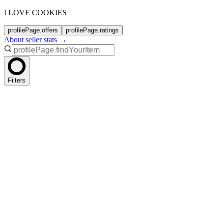
I LOVE COOKIES
profilePage.offers
profilePage.ratings
About seller stats →
Filters