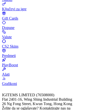
Ključevi za igre
Gift Cards
Dopune
Valute
CS2 Skins
Predmeti
PlayBoost
Alati
Grafikoni
IGITEMS LIMITED (76508000)
Flat 2401-16, Wing Shing Industrial Building
26 Ng Fong Street, Kwun Tong, Hong Kong
Želite da se oglašavate? Kontaktirajte nas na