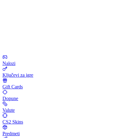
Nalozi
Ključevi za igre
Gift Cards
Dopune
Valute
CS2 Skins
Predmeti