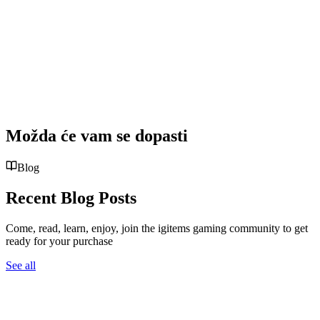
Možda će vam se dopasti
Blog
Recent Blog Posts
Come, read, learn, enjoy, join the igitems gaming community to get
ready for your purchase
See all