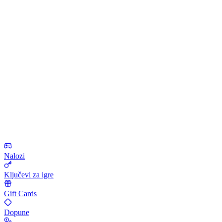
Nalozi
Ključevi za igre
Gift Cards
Dopune