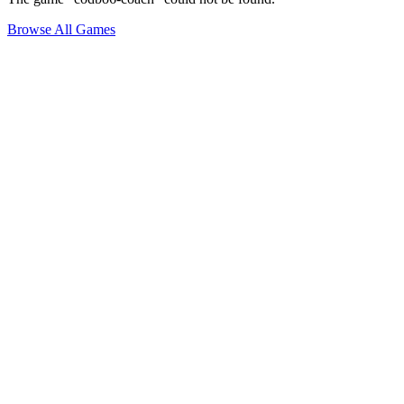
Browse All Games