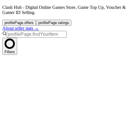
Clash Hub - Digital Online Games Store, Game Top Up, Voucher &
Gamer ID Selling.
profilePage.offers
profilePage.ratings
About seller stats →
Filters