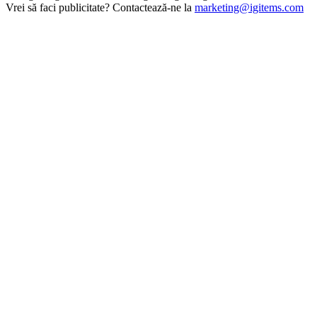
Vrei să faci publicitate? Contactează-ne la
marketing@igitems.com