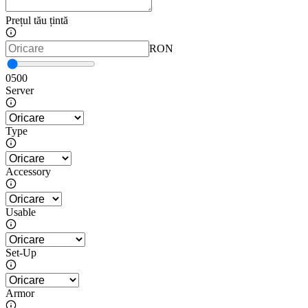
Prețul tău țintă
RON
0
500
Server
Type
Accessory
Usable
Set-Up
Armor