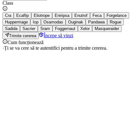
Class
Cra
Ecaflip
Eliotrope
Eniripsa
Enutrof
Feca
Forgelance
Huppermage
Iop
Osamodas
Ouginak
Pandawa
Rogue
Sadida
Sacrier
Sram
Foggernaut
Xelor
Masqueraider
Începe să vinzi
Trimite cererea
Cum funcționează
·
Ți se va cere să te autentifici pentru a trimite cererea.