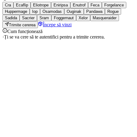
Cra
Ecaflip
Eliotrope
Eniripsa
Enutrof
Feca
Forgelance
Huppermage
Iop
Osamodas
Ouginak
Pandawa
Rogue
Sadida
Sacrier
Sram
Foggernaut
Xelor
Masqueraider
Începe să vinzi
Trimite cererea
Cum funcționează
·
Ți se va cere să te autentifici pentru a trimite cererea.