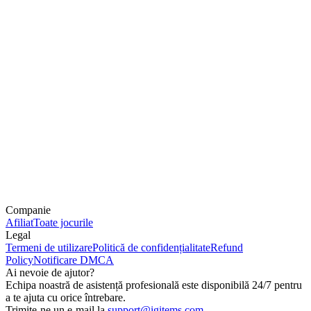
Companie
Afiliat
Toate jocurile
Legal
Termeni de utilizare
Politică de confidențialitate
Refund
Policy
Notificare DMCA
Ai nevoie de ajutor?
Echipa noastră de asistență profesională este disponibilă 24/7 pentru
a te ajuta cu orice întrebare.
Trimite-ne un e-mail la
support@igitems.com