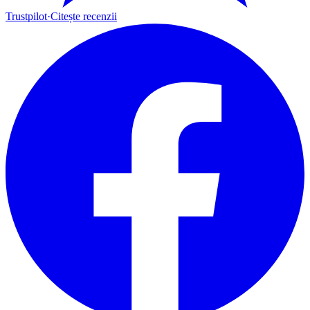
Trustpilot
·
Citește recenzii