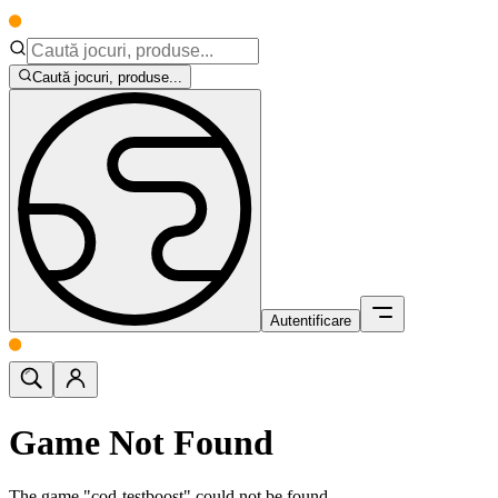
Caută jocuri, produse...
Autentificare
Game Not Found
The game "cod-testboost" could not be found.