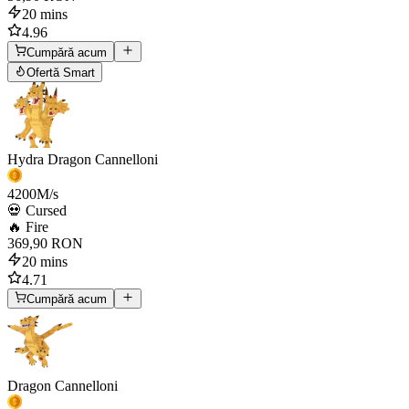
20 mins
4.96
Cumpără acum
Ofertă Smart
Hydra Dragon Cannelloni
4200
M/s
💀 Cursed
🔥 Fire
369,90 RON
20 mins
4.71
Cumpără acum
Dragon Cannelloni