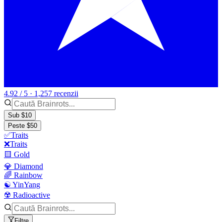
4.92 / 5 · 1,257 recenzii
Sub $10
Peste $50
✅Traits
❌Traits
🟨 Gold
💎 Diamond
🌈 Rainbow
☯️ YinYang
☢️ Radioactive
Filtre