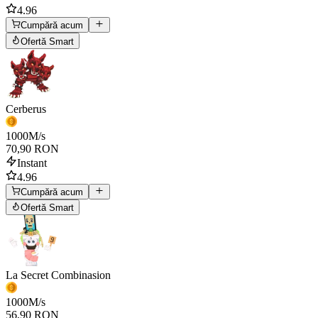
4.96
Cumpără acum
Ofertă Smart
Cerberus
1000
M/s
70,90 RON
Instant
4.96
Cumpără acum
Ofertă Smart
La Secret Combinasion
1000
M/s
56,90 RON