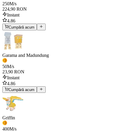
250
M/s
224,90 RON
Instant
4.86
Cumpără acum
Garama and Madundung
50
M/s
23,90 RON
Instant
4.86
Cumpără acum
Griffin
400
M/s