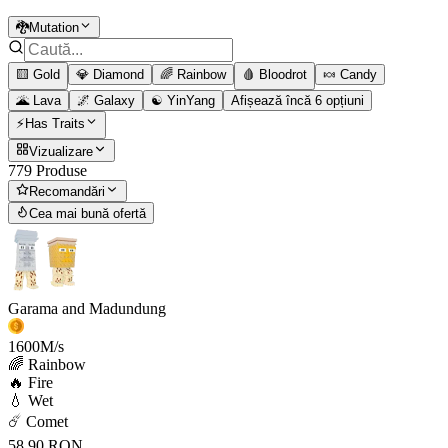
🐉Mutation
🟨 Gold
💎 Diamond
🌈 Rainbow
🩸 Bloodrot
🍬 Candy
🌋 Lava
🌌 Galaxy
☯️ YinYang
Afișează încă 6 opțiuni
⚡Has Traits
Vizualizare
779 Produse
Recomandări
Cea mai bună ofertă
Garama and Madundung
1600
M/s
🌈 Rainbow
🔥 Fire
💧 Wet
☄️ Comet
58,90 RON