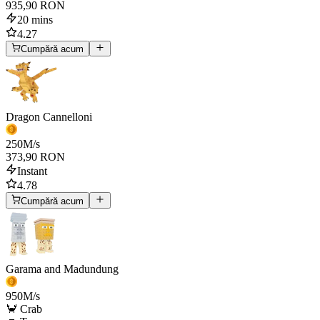
935,90 RON
20 mins
4.27
Cumpără acum
Dragon Cannelloni
250
M/s
373,90 RON
Instant
4.78
Cumpără acum
Garama and Madundung
950
M/s
🦀 Crab