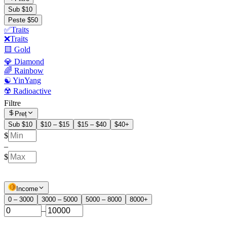
Sub $10
Peste $50
✅Traits
❌Traits
🟨 Gold
💎 Diamond
🌈 Rainbow
☯️ YinYang
☢️ Radioactive
Filtre
Preț
Sub $10
$10 – $15
$15 – $40
$40+
$
–
$
Income
0 – 3000
3000 – 5000
5000 – 8000
8000+
–