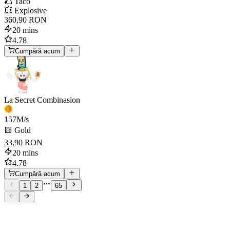
🌮 Taco
💥 Explosive
360,90 RON
20 mins
4.78
Cumpără acum
La Secret Combinasion
157
M/s
🟨 Gold
33,90 RON
20 mins
4.78
Cumpără acum
1
2
65