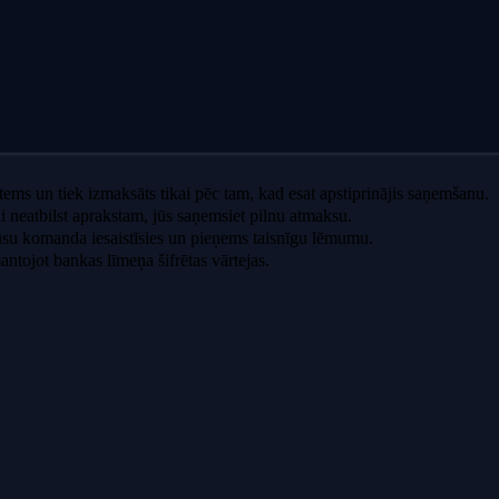
tems un tiek izmaksāts tikai pēc tam, kad esat apstiprinājis saņemšanu.
i neatbilst aprakstam, jūs saņemsiet pilnu atmaksu.
mūsu komanda iesaistīsies un pieņems taisnīgu lēmumu.
ntojot bankas līmeņa šifrētas vārtejas.