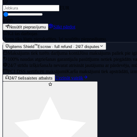
EUR
0
500
Sākt pārdot
Nosūtīt pieprasījumu
Kā tas darbojas
·
Jums tiks lūgts pierakstīties, lai nosūtītu pieprasījumu.
™
igitems Shield
Escrow · full refund · 24/7 disputes
Maksājums tiek turēts darījuma kontā
Jūsu maksājums paliek pie igi
100% naudas atgriešanas garantija
Ja pasūtījums netiek piegādāts va
24/7 strīdu izšķiršana
Ja nevarat atrisināt jautājumu ar pārdevēju, 
PCI DSS sertificēti maksājumi
Karšu maksājumi tiek apstrādāti, izma
Uzzināt vairāk
24/7 tiešsaistes atbalsts