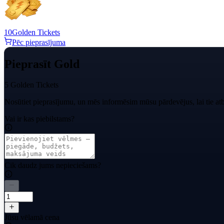
10
Golden Tickets
Pēc pieprasījuma
Pieprasīt Gold
5 Golden Tickets
Nosūtiet pieprasījumu, un mēs informēsim mūsu pārdevējus, lai tie atb
Vai ir kas piebilstams?
Cik daudz jums nepieciešams?
Jūsu vēlamā cena