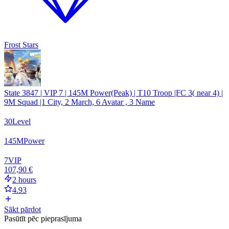
Frost Stars
State 3847 | VIP 7 | 145M Power(Peak) | T10 Troop |FC 3( near 4) |
9M Squad |1 City, 2 March, 6 Avatar , 3 Name
30
Level
145
M
Power
7
VIP
107,90 €
2 hours
4.93
Sākt pārdot
Pasūtīt pēc pieprasījuma