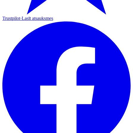
Trustpilot
·
Lasīt atsauksmes