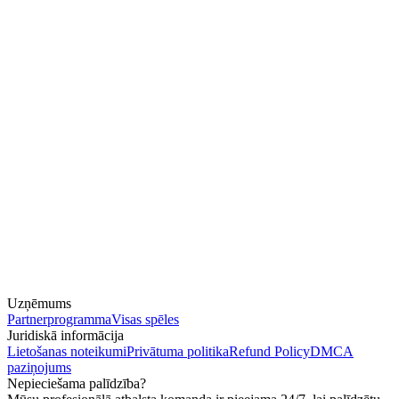
Uzņēmums
Partnerprogramma
Visas spēles
Juridiskā informācija
Lietošanas noteikumi
Privātuma politika
Refund Policy
DMCA
paziņojums
Nepieciešama palīdzība?