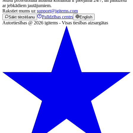
Mūsu profesionālā atbalsta komanda ir pieejama 24/7, lai palīdzētu
ar jebkādiem jautājumiem.
Rakstiet mums uz
support@igitems.com
Palīdzības centrs
Sākt tērzēšanu
English
Autortiesības @ 2026 igitems - Visas tiesības aizsargātas