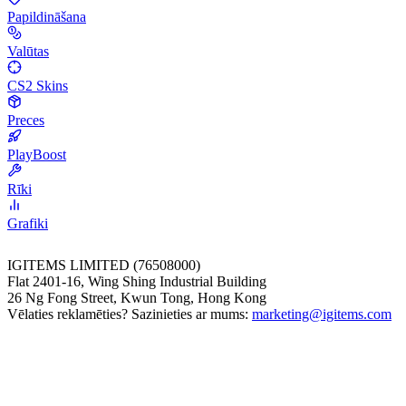
Papildināšana
Valūtas
CS2 Skins
Preces
PlayBoost
Rīki
Grafiki
IGITEMS LIMITED (76508000)
Flat 2401-16, Wing Shing Industrial Building
26 Ng Fong Street, Kwun Tong, Hong Kong
Vēlaties reklamēties? Sazinieties ar mums:
marketing@igitems.com