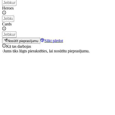
Heroes
Cards
Sākt pārdot
Nosūtīt pieprasījumu
Kā tas darbojas
·
Jums tiks lūgts pierakstīties, lai nosūtītu pieprasījumu.