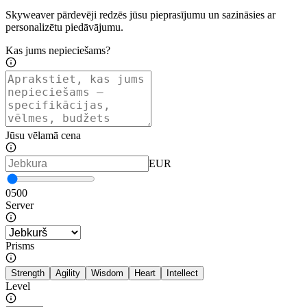
Skyweaver pārdevēji redzēs jūsu pieprasījumu un sazināsies ar
personalizētu piedāvājumu.
Kas jums nepieciešams?
Jūsu vēlamā cena
EUR
0
500
Server
Prisms
Strength
Agility
Wisdom
Heart
Intellect
Level