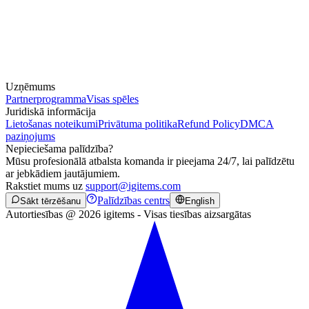
Uzņēmums
Partnerprogramma
Visas spēles
Juridiskā informācija
Lietošanas noteikumi
Privātuma politika
Refund Policy
DMCA
paziņojums
Nepieciešama palīdzība?
Mūsu profesionālā atbalsta komanda ir pieejama 24/7, lai palīdzētu
ar jebkādiem jautājumiem.
Rakstiet mums uz
support@igitems.com
Palīdzības centrs
Sākt tērzēšanu
English
Autortiesības @ 2026 igitems - Visas tiesības aizsargātas