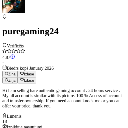
puregaming24
Verificēts
4.87
·
Biedrs kopš January 2026
Ziņa
Izlase
Ziņa
Izlase
Hi I am selling hare authentic gaming account . 24 hours service .
My all account is similar with its picture. 100 % Access of account
and transfer ownership. If you need account knock me or you can
offer your price. thank you
Līmenis
18
Izpildītie pasūtījumi