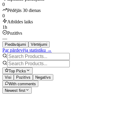
0
Pēdējās 30 dienas
0
Atbildes laiks
1h
Pozitīvs
—
Piedāvājumi
Vērtējumi
Par pārdevēja statistiku →
Top Picks
Visi
Pozitīvs
Negatīvs
With comments
Newest first