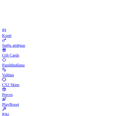
Konti
Spēļu atslēgas
Gift Cards
Papildināšana
Valūtas
CS2 Skins
Preces
PlayBoost
Rīki