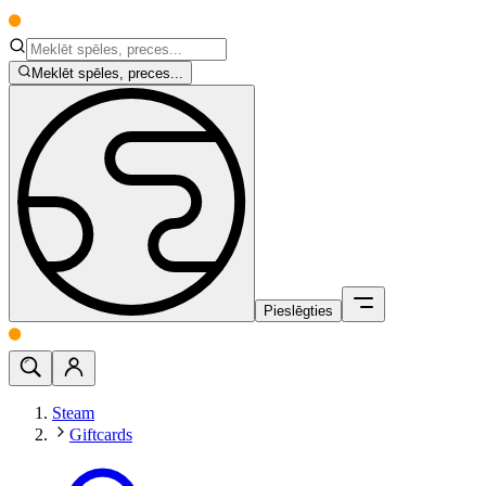
Meklēt spēles, preces...
Pieslēgties
Steam
Giftcards