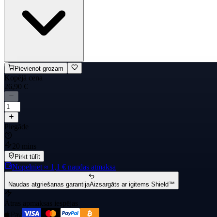
Pievienot grozam
Kopējā cena
26,90 €
Piegāde
20 mins
Pirkt tūlīt
Nopelniet
≈ 1,1 €
naudas atmaksa
Naudas atgriešanas garantija
Aizsargāts ar igitems Shield™
Ātras apmaksas iespējas