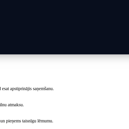
 esat apstiprinājis saņemšanu.
pilnu atmaksu.
es un pieņems taisnīgu lēmumu.