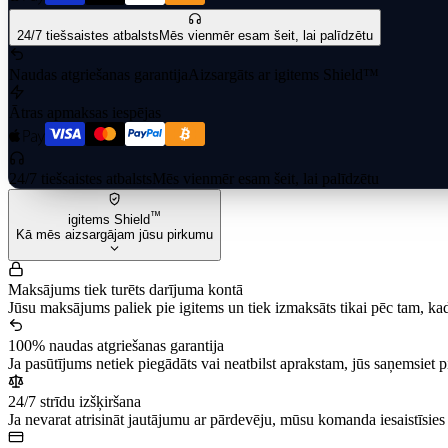
24/7 tiešsaistes atbalsts
Mēs vienmēr esam šeit, lai palīdzētu
Naudas atgriešanas garantija
Aizsargāts ar igitems Shield™
Ātras apmaksas iespējas
24/7 tiešsaistes atbalsts
Mēs vienmēr esam šeit, lai palīdzētu
™
igitems Shield
Kā mēs aizsargājam jūsu pirkumu
Maksājums tiek turēts darījuma kontā
Jūsu maksājums paliek pie igitems un tiek izmaksāts tikai pēc tam, kad
100% naudas atgriešanas garantija
Ja pasūtījums netiek piegādāts vai neatbilst aprakstam, jūs saņemsiet 
24/7 strīdu izšķiršana
Ja nevarat atrisināt jautājumu ar pārdevēju, mūsu komanda iesaistīsi