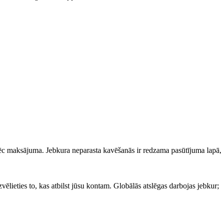
pēc maksājuma. Jebkura neparasta kavēšanās ir redzama pasūtījuma lapā,
vēlieties to, kas atbilst jūsu kontam. Globālās atslēgas darbojas jebkur; 