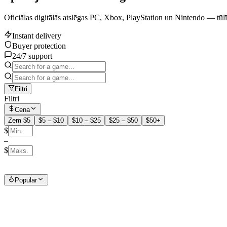
Oficiālas digitālās atslēgas PC, Xbox, PlayStation un Nintendo — tūlīt
Instant delivery
Buyer protection
24/7 support
Filtri
Filtri
Cena
Zem $5
$5 – $10
$10 – $25
$25 – $50
$50+
$
–
$
Popular