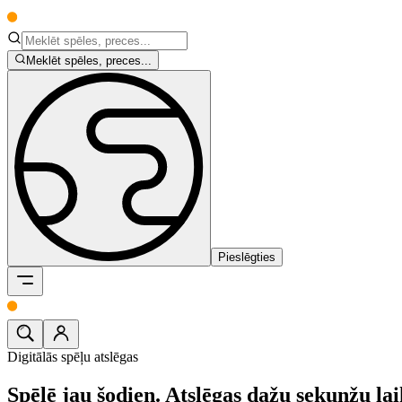
Meklēt spēles, preces...
Pieslēgties
Digitālās spēļu atslēgas
Spēlē jau šodien.
Atslēgas dažu sekunžu lai