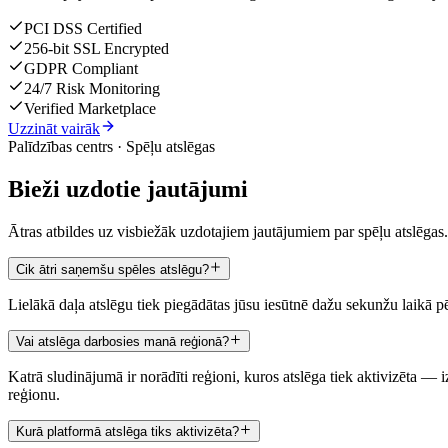
PCI DSS Certified
256-bit SSL Encrypted
GDPR Compliant
24/7 Risk Monitoring
Verified Marketplace
Uzzināt vairāk
Palīdzības centrs · Spēļu atslēgas
Bieži uzdotie jautājumi
Ātras atbildes uz visbiežāk uzdotajiem jautājumiem par spēļu atslēgas.
Cik ātri saņemšu spēles atslēgu?
Lielākā daļa atslēgu tiek piegādātas jūsu iesūtnē dažu sekunžu laikā 
Vai atslēga darbosies manā reģionā?
Katrā sludinājumā ir norādīti reģioni, kuros atslēga tiek aktivizēta — iz
reģionu.
Kurā platformā atslēga tiks aktivizēta?