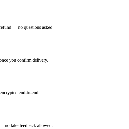
ll refund — no questions asked.
 once you confirm delivery.
 encrypted end-to-end.
rs — no fake feedback allowed.