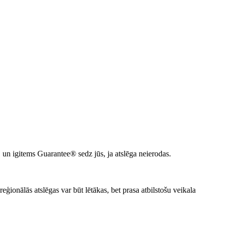
 un igitems Guarantee® sedz jūs, ja atslēga neierodas.
reģionālās atslēgas var būt lētākas, bet prasa atbilstošu veikala