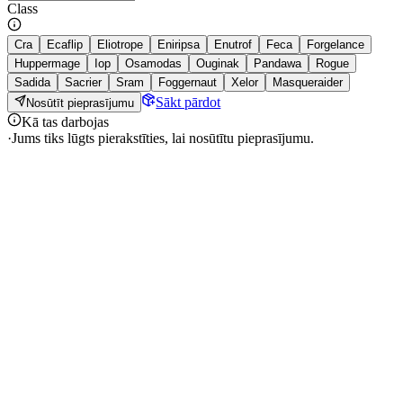
Class
Cra
Ecaflip
Eliotrope
Eniripsa
Enutrof
Feca
Forgelance
Huppermage
Iop
Osamodas
Ouginak
Pandawa
Rogue
Sadida
Sacrier
Sram
Foggernaut
Xelor
Masqueraider
Sākt pārdot
Nosūtīt pieprasījumu
Kā tas darbojas
·
Jums tiks lūgts pierakstīties, lai nosūtītu pieprasījumu.