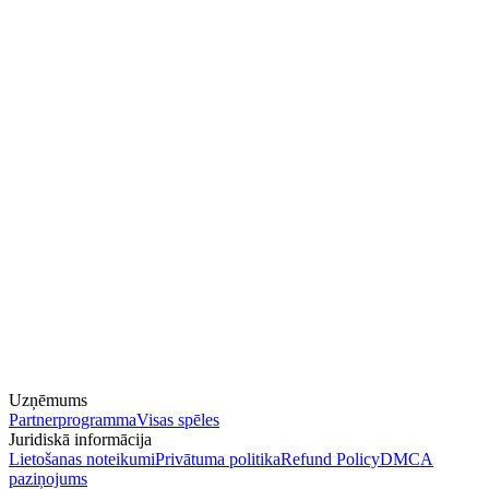
Uzņēmums
Partnerprogramma
Visas spēles
Juridiskā informācija
Lietošanas noteikumi
Privātuma politika
Refund Policy
DMCA
paziņojums