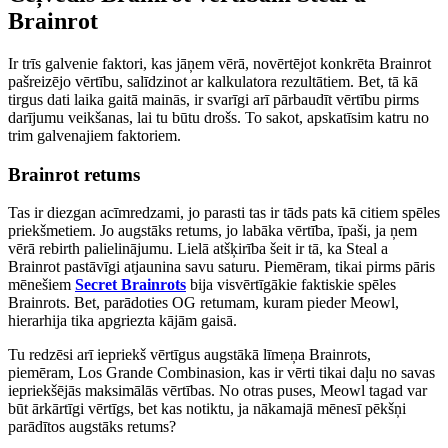
Brainrot
Ir trīs galvenie faktori, kas jāņem vērā, novērtējot konkrēta Brainrot
pašreizējo vērtību, salīdzinot ar kalkulatora rezultātiem. Bet, tā kā
tirgus dati laika gaitā mainās, ir svarīgi arī pārbaudīt vērtību pirms
darījumu veikšanas, lai tu būtu drošs. To sakot, apskatīsim katru no
trim galvenajiem faktoriem.
Brainrot retums
Tas ir diezgan acīmredzami, jo parasti tas ir tāds pats kā citiem spēles
priekšmetiem. Jo augstāks retums, jo labāka vērtība, īpaši, ja ņem
vērā rebirth palielinājumu. Lielā atšķirība šeit ir tā, ka Steal a
Brainrot pastāvīgi atjaunina savu saturu. Piemēram, tikai pirms pāris
mēnešiem
Secret Brainrots
bija visvērtīgākie faktiskie spēles
Brainrots. Bet, parādoties OG retumam, kuram pieder Meowl,
hierarhija tika apgriezta kājām gaisā.
Tu redzēsi arī iepriekš vērtīgus augstākā līmeņa Brainrots,
piemēram, Los Grande Combinasion, kas ir vērti tikai daļu no savas
iepriekšējās maksimālās vērtības. No otras puses, Meowl tagad var
būt ārkārtīgi vērtīgs, bet kas notiktu, ja nākamajā mēnesī pēkšņi
parādītos augstāks retums?