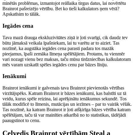
minētās problēmas, izmantojot reāllaika tirgus datus, lai novērtētu
Brainrot pašreizējo vērtību. Bet ko tieši kalkulators ņem vērā?
Apskatīsim to tālāk.
Iegādes cena
Tava mazā drauga ekskluzivitātes ziņā ir ļoti svarīgi, cik daudz tev
būtu jāmaksā veikala īpašniekam, lai tu varētu ar to aiziet. Tas
nozīmē, ka augstāka iegādes cena parasti padara tos mazāk
pieejamus, īpaši zemāka līmeņa spēlētājiem. Protams, tu vienmēr
vari nozagt vienu bez maksas, taču mūsu tirdzniecības kalkulatoram
mēs varam uzskatīt spēles iegādes cenu par bāzes līniju.
Ienākumi
Brainrot ienākumi ir galvenais tava Brainrot pievienotās vērtības
virzītājspēks. Katram Brainrot ir bāzes ienākumi, kas balstīti uz tā
veidu, kurus spēle reizina, lai aprēķinātu ienākumus sekundē. Tos
tālāk modificē to līmenis, mutācijas un iezīmes – par to vairāk vēlāk.
Tas nozīmē, ka katram Brainrot ir ļoti atšķirīga bāzes vērtība katram
spēlētājam, taču tā var mainīties atkarībā no to statistikas, tādējādi
paaugstinot to cenu.
Ceļvedis Brainrot vērtībām Steal a