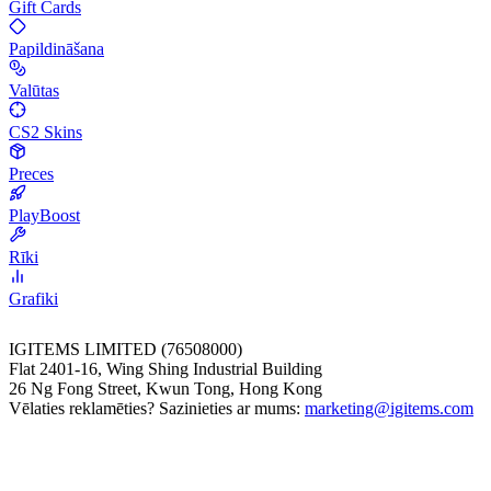
Gift Cards
Papildināšana
Valūtas
CS2 Skins
Preces
PlayBoost
Rīki
Grafiki
IGITEMS LIMITED (76508000)
Flat 2401-16, Wing Shing Industrial Building
26 Ng Fong Street, Kwun Tong, Hong Kong
Vēlaties reklamēties? Sazinieties ar mums:
marketing@igitems.com