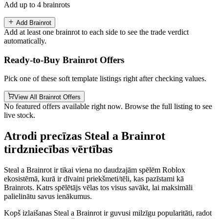
Add up to 4 brainrots
Add Brainrot
Add at least one brainrot to each side to see the trade verdict
automatically.
Ready-to-Buy Brainrot Offers
Pick one of these soft template listings right after checking values.
View All Brainrot Offers
No featured offers available right now. Browse the full listing to see
live stock.
Atrodi precīzas Steal a Brainrot
tirdzniecības vērtības
Steal a Brainrot ir tikai viena no daudzajām spēlēm Roblox
ekosistēmā, kurā ir dīvaini priekšmeti/tēli, kas pazīstami kā
Brainrots. Katrs spēlētājs vēlas tos visus savākt, lai maksimāli
palielinātu savus ienākumus.
Kopš izlaišanas Steal a Brainrot ir guvusi milzīgu popularitāti, radot