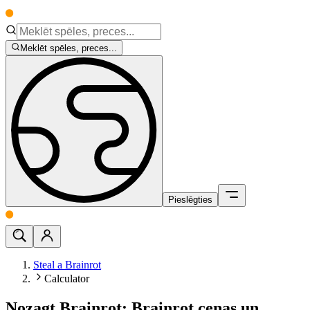
Meklēt spēles, preces...
Pieslēgties
Steal a Brainrot
Calculator
Nozagt Brainrot: Brainrot cenas un