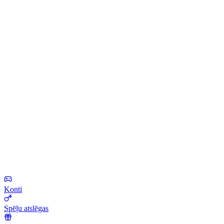
Konti
Spēļu atslēgas