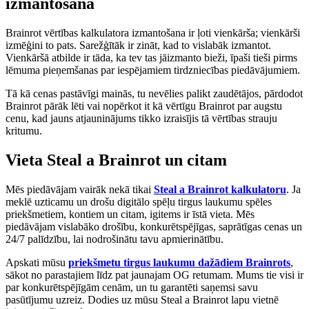
izmantošana
Brainrot vērtības kalkulatora izmantošana ir ļoti vienkārša; vienkārši
izmēģini to pats. Sarežģītāk ir zināt, kad to vislabāk izmantot.
Vienkāršā atbilde ir tāda, ka tev tas jāizmanto bieži, īpaši tieši pirms
lēmuma pieņemšanas par iespējamiem tirdzniecības piedāvājumiem.
Tā kā cenas pastāvīgi mainās, tu nevēlies palikt zaudētājos, pārdodot
Brainrot pārāk lēti vai nopērkot it kā vērtīgu Brainrot par augstu
cenu, kad jauns atjauninājums tikko izraisījis tā vērtības strauju
kritumu.
Vieta Steal a Brainrot un citam
Mēs piedāvājam vairāk nekā tikai
Steal a Brainrot kalkulatoru
. Ja
meklē uzticamu un drošu digitālo spēļu tirgus laukumu spēles
priekšmetiem, kontiem un citam, igitems ir īstā vieta. Mēs
piedāvājam vislabāko drošību, konkurētspējīgas, saprātīgas cenas un
24/7 palīdzību, lai nodrošinātu tavu apmierinātību.
Apskati mūsu
priekšmetu tirgus laukumu dažādiem Brainrots
,
sākot no parastajiem līdz pat jaunajam OG retumam. Mums tie visi ir
par konkurētspējīgām cenām, un tu garantēti saņemsi savu
pasūtījumu uzreiz. Dodies uz mūsu Steal a Brainrot lapu vietnē