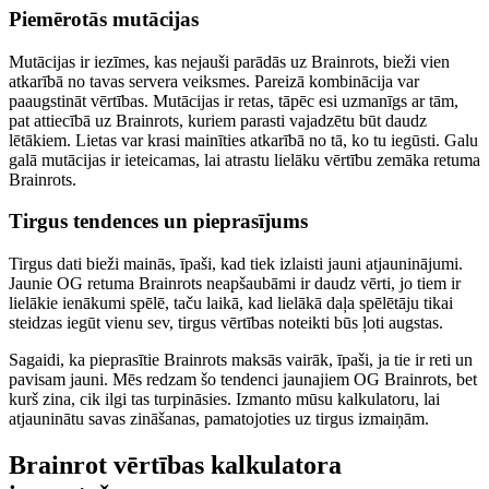
Piemērotās mutācijas
Mutācijas ir iezīmes, kas nejauši parādās uz Brainrots, bieži vien
atkarībā no tavas servera veiksmes. Pareizā kombinācija var
paaugstināt vērtības. Mutācijas ir retas, tāpēc esi uzmanīgs ar tām,
pat attiecībā uz Brainrots, kuriem parasti vajadzētu būt daudz
lētākiem. Lietas var krasi mainīties atkarībā no tā, ko tu iegūsti. Galu
galā mutācijas ir ieteicamas, lai atrastu lielāku vērtību zemāka retuma
Brainrots.
Tirgus tendences un pieprasījums
Tirgus dati bieži mainās, īpaši, kad tiek izlaisti jauni atjauninājumi.
Jaunie OG retuma Brainrots neapšaubāmi ir daudz vērti, jo tiem ir
lielākie ienākumi spēlē, taču laikā, kad lielākā daļa spēlētāju tikai
steidzas iegūt vienu sev, tirgus vērtības noteikti būs ļoti augstas.
Sagaidi, ka pieprasītie Brainrots maksās vairāk, īpaši, ja tie ir reti un
pavisam jauni. Mēs redzam šo tendenci jaunajiem OG Brainrots, bet
kurš zina, cik ilgi tas turpināsies. Izmanto mūsu kalkulatoru, lai
atjauninātu savas zināšanas, pamatojoties uz tirgus izmaiņām.
Brainrot vērtības kalkulatora