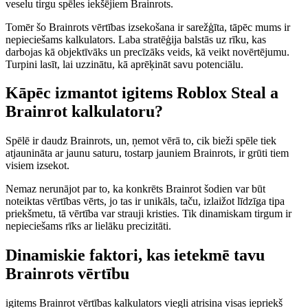
veselu tirgu spēles iekšējiem Brainrots.
Tomēr šo Brainrots vērtības izsekošana ir sarežģīta, tāpēc mums ir
nepieciešams kalkulators. Laba stratēģija balstās uz rīku, kas
darbojas kā objektīvāks un precīzāks veids, kā veikt novērtējumu.
Turpini lasīt, lai uzzinātu, kā aprēķināt savu potenciālu.
Kāpēc izmantot igitems Roblox Steal a
Brainrot kalkulatoru?
Spēlē ir daudz Brainrots, un, ņemot vērā to, cik bieži spēle tiek
atjaunināta ar jaunu saturu, tostarp jauniem Brainrots, ir grūti tiem
visiem izsekot.
Nemaz nerunājot par to, ka konkrēts Brainrot šodien var būt
noteiktas vērtības vērts, jo tas ir unikāls, taču, izlaižot līdzīga tipa
priekšmetu, tā vērtība var strauji kristies. Tik dinamiskam tirgum ir
nepieciešams rīks ar lielāku precizitāti.
Dinamiskie faktori, kas ietekmē tavu
Brainrots vērtību
igitems Brainrot vērtības kalkulators viegli atrisina visas iepriekš