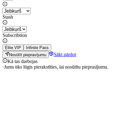
Stash
Subscribtion
Elite VIP
Infinite Pass
Sākt pārdot
Nosūtīt pieprasījumu
Kā tas darbojas
·
Jums tiks lūgts pierakstīties, lai nosūtītu pieprasījumu.