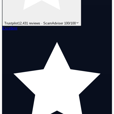
Trustpilot
12,431 reviews · ScamAdviser 100/100
Excellent