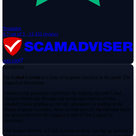
Trustpilot
4.7
out of 5 ·
12,431
reviews
100
/100
Aprašymas
The
Cabal Crystal
is a form of in-game currency in the game The
Legend of Neverland.
Enhance your gameplay experience by topping up your Cabal
Crystals effortlessly through our secure and reliable service.
Whether you're gearing up for epic adventures or trading in the
vibrant in-game economy, these crystals provide the essential boost
you need to thrive in the magical world of The Legend of
Neverland.
With instant delivery and full account security, our top-up process is