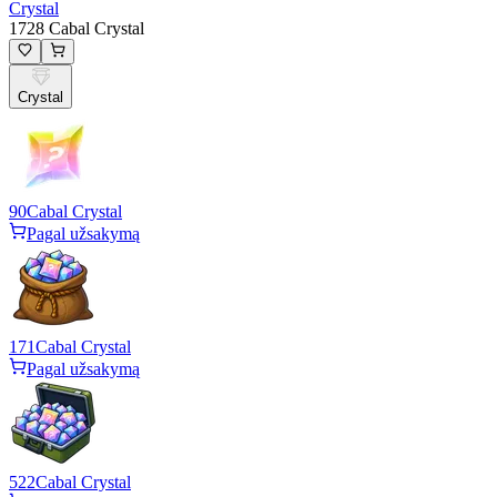
Crystal
1728 Cabal Crystal
Crystal
90
Cabal Crystal
Pagal užsakymą
171
Cabal Crystal
Pagal užsakymą
522
Cabal Crystal