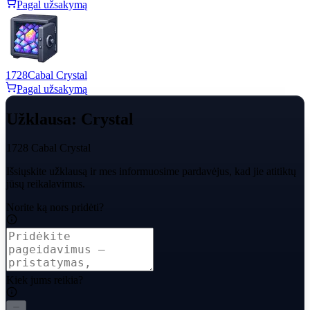
Pagal užsakymą
1728
Cabal Crystal
Pagal užsakymą
Užklausa: Crystal
1728 Cabal Crystal
Išsiųskite užklausą ir mes informuosime pardavėjus, kad jie atitiktų
jūsų reikalavimus.
Norite ką nors pridėti?
Kiek jums reikia?