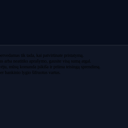
ervedamas tik tada, kai patvirtinate pristatymą.
as arba neatitiks aprašymo, gausite visą sumą atgal.
vėju, mūsų komanda įsikiša ir priima teisingą sprendimą.
r bankinio lygio šifruotus vartus.