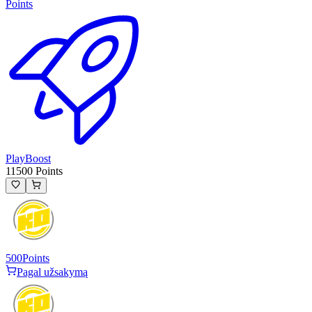
Points
PlayBoost
11500 Points
500
Points
Pagal užsakymą