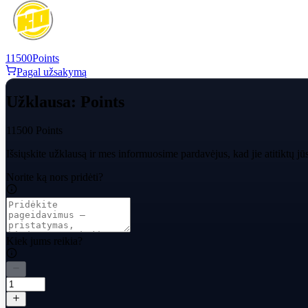
11500
Points
Pagal užsakymą
Užklausa: Points
11500 Points
Išsiųskite užklausą ir mes informuosime pardavėjus, kad jie atitiktų jū
Norite ką nors pridėti?
Kiek jums reikia?