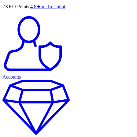
2XKO Points
4.8
★
on Trustpilot
Accounts