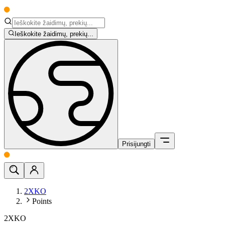
Ieškokite žaidimų, prekių...
Prisijungti
2XKO
Points
2XKO