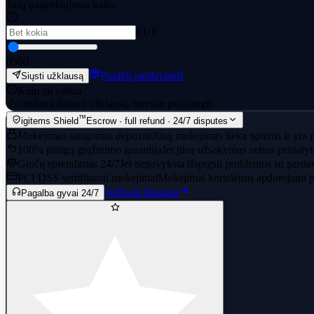
Jūsų pageidaujama kaina
EUR
0
500
Pradėti pardavinėti
Siųsti užklausą
Kaip tai veikia
·
Norėdami išsiųsti užklausą, turėsite prisijungti.
™
igitems Shield
Escrow · full refund · 24/7 disputes
Mokėjimas saugomas depozite
Jūsų mokėjimas lieka igitems ir yra p
100% pinigų grąžinimo garantija
Jei jūsų užsakymas nebus pristatyt
Ginčų sprendimas 24/7
Jei nepavyksta išspręsti problemos su parda
PCI DSS sertifikuoti mokėjimai
Mokėjimai kortelėmis apdorojami pe
Sužinoti daugiau
Pagalba gyvai 24/7