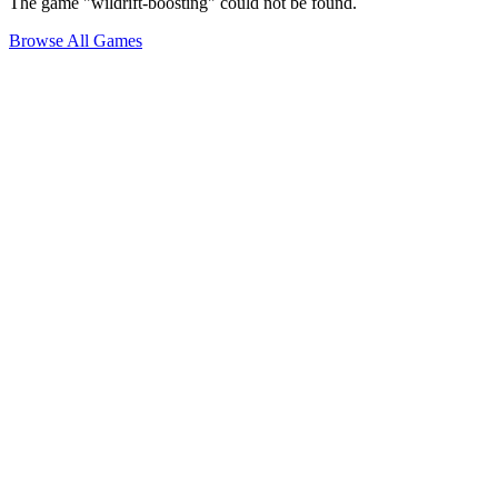
The game "wildrift-boosting" could not be found.
Browse All Games