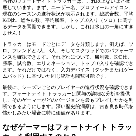
当社のフォートナイト トラッカーは、これ以上ないほど徹
底しています。まず、ユーザー名、プロフィールアイコン、
現在のシーズンの進行状況が表示されます。総試合数、平均
K/D比、総キル数、平均勝率、トップ10入り（ソロ）に関す
るデータを閲覧できます。しかし、これは氷山の一角にすぎ
ません！
トラッカーはモードごとにデータを分類します。例えば、ソ
ロ、フレンドと2人、3人、そしてスクワッドでのパフォーマ
ンスを確認できます。それぞれについて、勝利数、K/D比、
勝率、試合数、エリミネーション、トップ10入りを確認でき
ます。それだけではなく、入力デバイス（タッチまたはゲー
ムパッド）に基づいた同じ統計も閲覧可能です。
最後に、シーズンごとのプレイヤーの進行状況を確認できま
す。フォートナイト トラッカーは関与の詳細な分析を提供
し、そのゲーマーがどのバージョンを最もプレイしたかを判
断できるようにします。深い歴史的洞察は、古き良き時代を
懐かしみたい場合に特に価値があります。
なぜゲーマーはフォートナイト トラッ