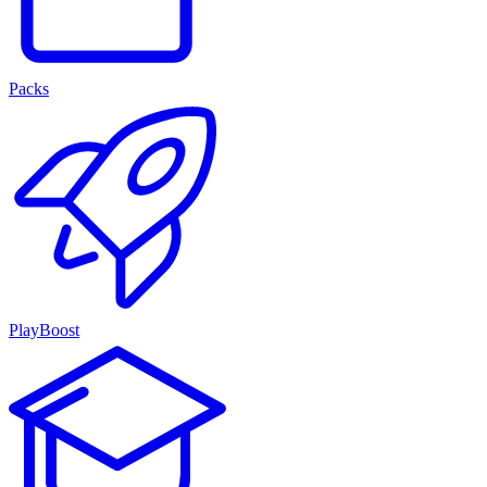
Packs
PlayBoost