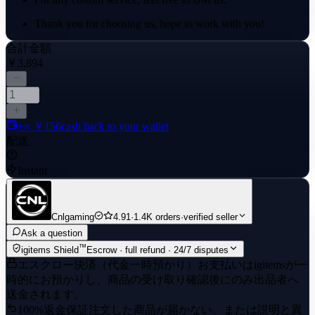
Thank you for choosing us, hope to work with you!
合計金額
￥3,894
+≈ ￥156
cash back to your wallet
配送
Instant
Cnlgaming
4.91
·
1.4K orders
·
verified seller
Ask a question
™
igitems Shield
Escrow · full refund · 24/7 disputes
エスクロー決済（代金一時預かり）
お支払いはigitemsが一
時的にお預かりし、商品の受け取り確認後にのみ出品者へ
送金されます。
100%返金保証
注文した商品が届かない、または説明と異