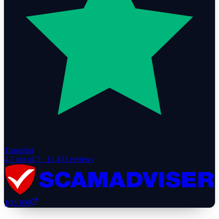
Trustpilot
4.7
out of 5 ·
12,431
reviews
100
/100