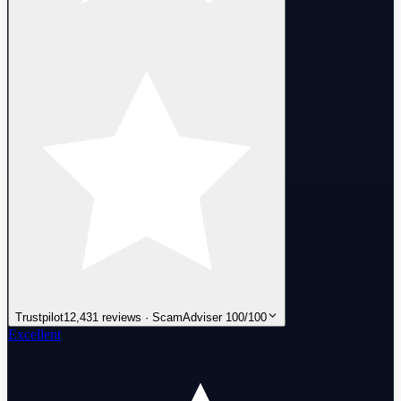
Trustpilot
12,431 reviews · ScamAdviser 100/100
Excellent