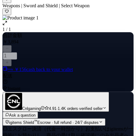
Weapons | Sword and Shield | Select Weapon
1 / 1
合計金額
￥3,894
+≈ ￥156
cash back to your wallet
配送
Instant
Cnlgaming
4.91
·
1.4K orders
·
verified seller
Ask a question
™
igitems Shield
Escrow · full refund · 24/7 disputes
エスクロー決済（代金一時預かり）
お支払いはigitemsが一
時的にお預かりし、商品の受け取り確認後にのみ出品者へ