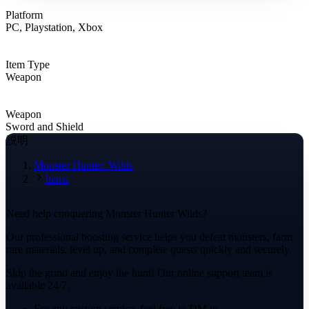
Platform
PC, Playstation, Xbox
Item Type
Weapon
Weapon
Sword and Shield
説明
Monster Hunter: Wilds
Items
Need help conquering Monster Hunter Wilds?
Our professional boosting service helps you defeat monsters, farm
rare materials, level up, and complete quests quickly and securely.
Skip the grind and enjoy the hunt! Our online support team is
available 24/7.
For any custom service, feel free to DM us.