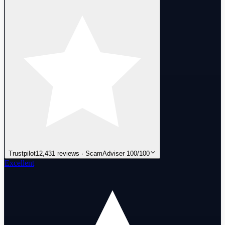
Trustpilot
12,431 reviews · ScamAdviser 100/100
Excellent