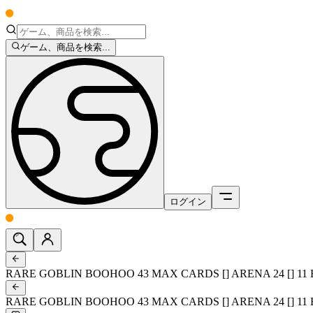
ゲーム、商品を検索...
ログイン
RARE GOBLIN BOOHOO 43 MAX CARDS [] ARENA 24 [] 11 ELIT
RARE GOBLIN BOOHOO 43 MAX CARDS [] ARENA 24 [] 11 ELIT