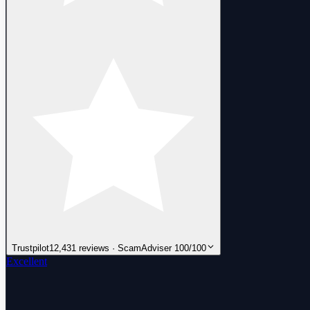
Trustpilot
12,431 reviews · ScamAdviser 100/100
Excellent