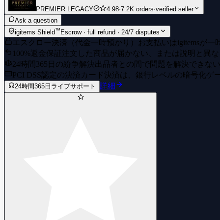
PREMIER LEGACY
4.98
·
7.2K orders
·
verified seller
Ask a question
™
igitems Shield
Escrow · full refund · 24/7 disputes
エスクロー決済（代金一時預かり）
お支払いはigitem
100%返金保証
注文した商品が届かない、または説明と異な
24時間365日の紛争解決
出品者との間で問題を解決できな
PCI DSS認定の決済
カード決済は、銀行レベルの暗号化ゲ
詳細
24時間365日ライブサポート