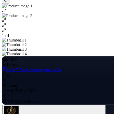
1 / 4
合計金額
￥17,927
+≈ ￥717
cash back to your wallet
配送
Instant
メールアクセス権
フルコントロール