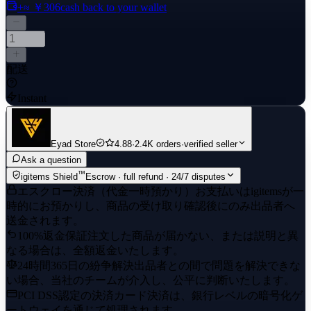
+≈ ￥306
cash back to your wallet
配送
Instant
Eyad Store
4.88
·
2.4K orders
·
verified seller
Ask a question
™
igitems Shield
Escrow · full refund · 24/7 disputes
エスクロー決済（代金一時預かり）
お支払いはigitemsが一
時的にお預かりし、商品の受け取り確認後にのみ出品者へ
送金されます。
100%返金保証
注文した商品が届かない、または説明と異
なる場合は、全額返金いたします。
24時間365日の紛争解決
出品者との間で問題を解決できな
い場合、当社のチームが介入し、公平に判断いたします。
PCI DSS認定の決済
カード決済は、銀行レベルの暗号化ゲ
ートウェイを通じて処理されます。