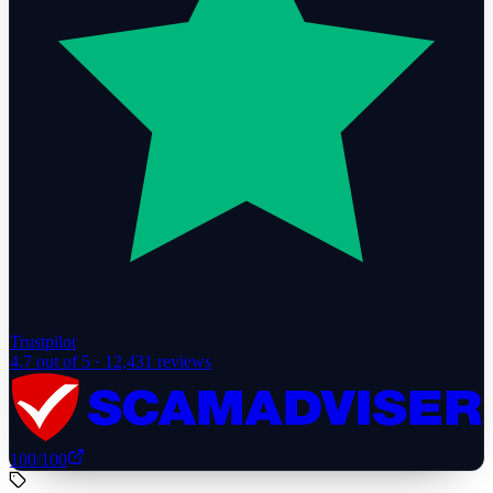
Trustpilot
4.7
out of 5 ·
12,431
reviews
100
/100