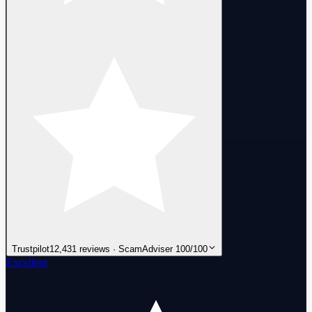
Trustpilot
12,431 reviews · ScamAdviser 100/100
Excellent