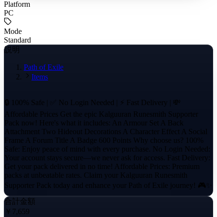
Platform
PC
Mode
Standard
説明
Path of Exile
Items
🔒 100% Safe | ✅ No Login Needed | ⚡ Fast Delivery | 💸
Affordable Prices Get the epic Kalguuran Runesmith Supporter
Pack now! Here's what it includes: An Armour Set A Back
Attachment Two Hideout Decorations A Character Effect A Social
Frame A Forum Title A Badge 600 Points Why choose us? 100%
Safe: Enjoy peace of mind with every purchase. No Login Needed:
Your account stays secure—we never ask for access. Fast Delivery:
Get your pack delivered in no time! Affordable Prices: Premium
packs at unbeatable rates. Claim your Kalguuran Runesmith
Supporter Pack today and enhance your Path of Exile journey! 🎮✨
合計金額
￥7,659