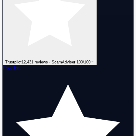
Trustpilot
12,431 reviews · ScamAdviser 100/100
Excellent