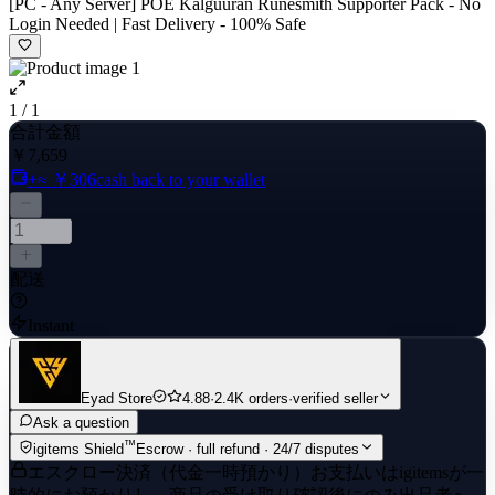
[PC - Any Server] POE Kalguuran Runesmith Supporter Pack - No
Login Needed | Fast Delivery - 100% Safe
1 / 1
合計金額
￥7,659
+≈ ￥306
cash back to your wallet
配送
Instant
Eyad Store
4.88
·
2.4K orders
·
verified seller
Ask a question
™
igitems Shield
Escrow · full refund · 24/7 disputes
エスクロー決済（代金一時預かり）
お支払いはigitemsが一