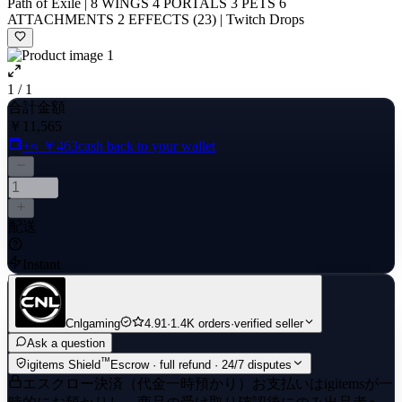
Path of Exile | 8 WINGS 4 PORTALS 3 PETS 6
ATTACHMENTS 2 EFFECTS (23) | Twitch Drops
1 / 1
合計金額
￥11,565
+≈ ￥463
cash back to your wallet
配送
Instant
Cnlgaming
4.91
·
1.4K orders
·
verified seller
Ask a question
™
igitems Shield
Escrow · full refund · 24/7 disputes
エスクロー決済（代金一時預かり）
お支払いはigitemsが一