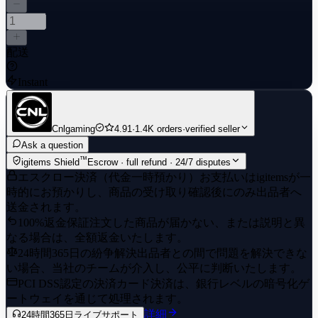
配送
Instant
Cnlgaming
4.91
·
1.4K orders
·
verified seller
Ask a question
™
igitems Shield
Escrow · full refund · 24/7 disputes
エスクロー決済（代金一時預かり）
お支払いはigitemsが一
時的にお預かりし、商品の受け取り確認後にのみ出品者へ
送金されます。
100%返金保証
注文した商品が届かない、または説明と異
なる場合は、全額返金いたします。
24時間365日の紛争解決
出品者との間で問題を解決できな
い場合、当社のチームが介入し、公平に判断いたします。
PCI DSS認定の決済
カード決済は、銀行レベルの暗号化ゲ
ートウェイを通じて処理されます。
詳細
24時間365日ライブサポート