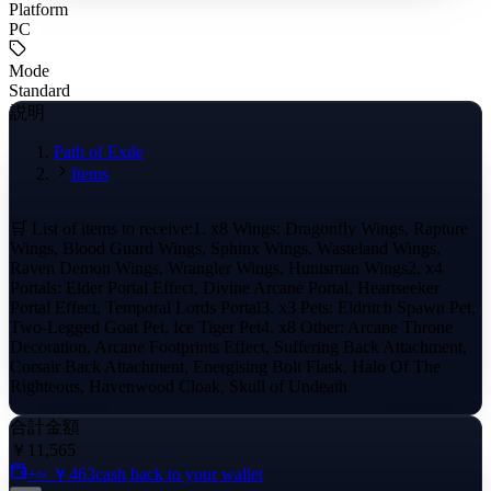
Platform
PC
Mode
Standard
説明
Path of Exile
Items
🛒 List of items to receive:1. x8 Wings: Dragonfly Wings, Rapture
Wings, Blood Guard Wings, Sphinx Wings, Wasteland Wings,
Raven Demon Wings, Wrangler Wings, Huntsman Wings2. x4
Portals: Elder Portal Effect, Divine Arcane Portal, Heartseeker
Portal Effect, Temporal Lords Portal3. x3 Pets: Eldritch Spawn Pet,
Two-Legged Goat Pet, Ice Tiger Pet4. x8 Other: Arcane Throne
Decoration, Arcane Footprints Effect, Suffering Back Attachment,
Corsair Back Attachment, Energising Bolt Flask, Halo Of The
Righteous, Havenwood Cloak, Skull of Undeath
合計金額
￥11,565
+≈ ￥463
cash back to your wallet