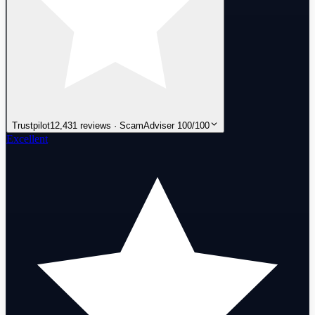
Trustpilot
12,431 reviews · ScamAdviser 100/100
Excellent