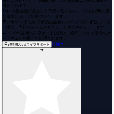
時的にお預かりし、商品の受け取り確認後にのみ出品者へ
送金されます。
100%返金保証
注文した商品が届かない、または説明と異
なる場合は、全額返金いたします。
24時間365日の紛争解決
出品者との間で問題を解決できな
い場合、当社のチームが介入し、公平に判断いたします。
PCI DSS認定の決済
カード決済は、銀行レベルの暗号化ゲ
ートウェイを通じて処理されます。
詳細
24時間365日ライブサポート