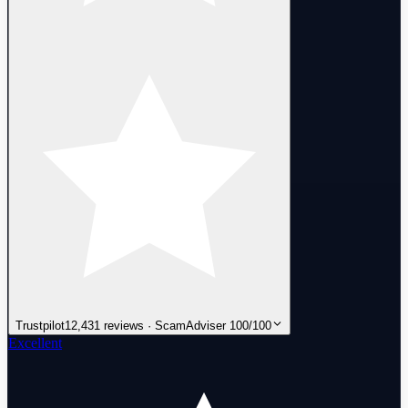
Trustpilot
12,431 reviews · ScamAdviser 100/100
Excellent